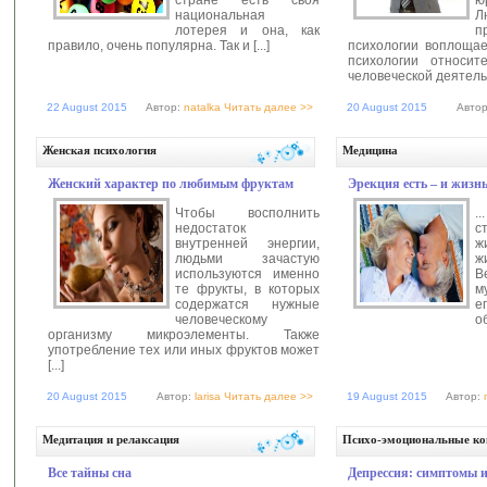
национальная
Л
лотерея и она, как
п
правило, очень популярна. Так и [...]
психологии воплоща
психологии относит
человеческой деятельно
22 August 2015
Автор:
natalka
Читать далее >>
20 August 2015
Авто
Женская психология
Медицина
Женский характер по любимым фруктам
Эрекция есть – и жизн
Чтобы восполнить
.
недостаток
с
внутренней энергии,
ж
людьми зачастую
ж
используются именно
В
те фрукты, в которых
м
содержатся нужные
е
человеческому
об
организму микроэлементы. Также
употребление тех или иных фруктов может
[...]
20 August 2015
Автор:
larisa
Читать далее >>
19 August 2015
Автор:
Медитация и релаксация
Психо-эмоциональные к
Все тайны сна
Депрессия: симптомы 