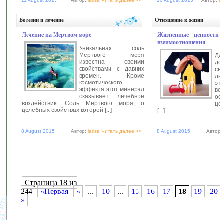
11 August 2015
Автор:
larisa
Читать далее >>
10 August 2015
Автор:
Болезни и лечение
Отношение к жизни
Лечение на Мертвом море
Жизненные ценност
взаимоотношения
Уникальная соль
Мертвого моря
Д
известна своими
д
свойствами с давних
с
времен. Кроме
л
косметического
э
эффекта этот минерал
в
оказывает лечебное
о
воздействие. Соль Мертвого моря, о
ц
целебных свойствах которой [...]
[...]
8 August 2015
Автор:
larisa
Читать далее >>
8 August 2015
Авто
Страница 18 из
244
«Первая
«
...
10
...
15
16
17
18
19
20
»