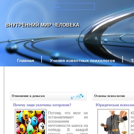
ВНУТРЕННИЙ МИР ЧЕЛОВЕКА
Главная
Учения известных психологов
Т
Отношение к деньгам
Основы психологии
Почему люди увлечены лотереями?
Юридическая психолог
Потому, что мозг не
Ю
останавливает их
п
осознанием
о
ничтожности шанса на
р
победу. В каждой
стране есть своя
ю