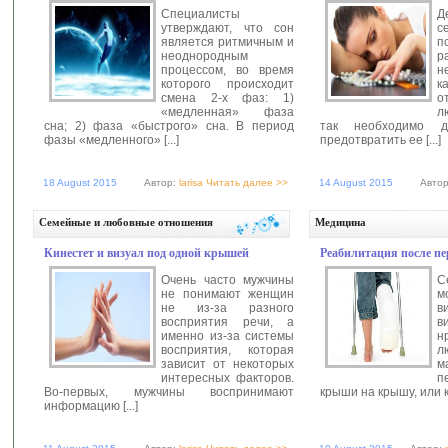
Специалисты
Д
утверждают, что сон
с
является ритмичным и
п
неоднородным
р
процессом, во время
н
которого происходит
к
смена 2-х фаз: 1)
о
«медленная» фаза
л
сна; 2) фаза «быстрого» сна. В период
так необходимо д
фазы «медленного» [...]
предотвратить ее [...]
18 August 2015
Автор:
larisa
Читать далее >>
14 August 2015
Авто
Семейные и любовные отношения
Медицина
Кинестет и визуал под одной крышей
Реабилитация после пе
Очень часто мужчины
С
не понимают женщин
м
не из-за разного
в
восприятия речи, а
в
именно из-за системы
н
восприятия, которая
л
зависит от некоторых
м
интересных факторов.
п
Во-первых, мужчины воспринимают
крыши на крышу, или ка
информацию [...]