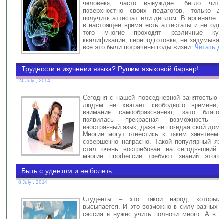
человека, часто вынуждает бегло чи
поверхностно своих педагогов, только 
получить аттестат или диплом. В арсенале
в настоящее время есть аттестаты и не од
того многие проходят различные ку
квалификации, переподготовки, не задумыва
все это были потрачены годы жизни.
Читать 
Трудности в изучении языка? Рушим языковой барьер!
24 July , 2014
Сегодня с нашей повседневной занятость
людям не хватает свободного времени
внимание самообразованию, зато благо
появилась прекрасная возможность 
иностранный язык, даже не покидая свой дом
Многие могут отнестись к таким занятие
совершенно напрасно. Такой популярный я
стал очень востребован на сегодняшний 
многие профессии требуют знаний это
дальше..
Быть студентом и не болеть
8 July , 2014
Студенты – это такой народ, которы
высыпается. И это возможно в силу разных 
сессия и нужно учить полночи много. А в 