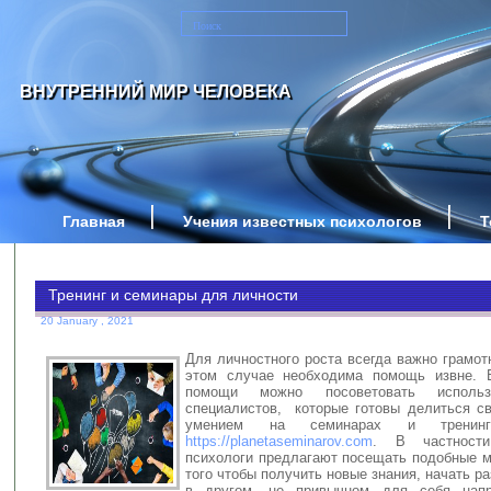
ВНУТРЕННИЙ МИР ЧЕЛОВЕКА
Главная
Учения известных психологов
Т
Тренинг и семинары для личности
20 January , 2021
Для личностного роста всегда важно грамот
этом случае необходима помощь извне. В
помощи можно посоветовать использ
специалистов, которые готовы делиться с
умением на семинарах и тренин
https://planetaseminarov.com
. В частност
психологи предлагают посещать подобные м
того чтобы получить новые знания, начать ра
в другом, не привычном для себя нап