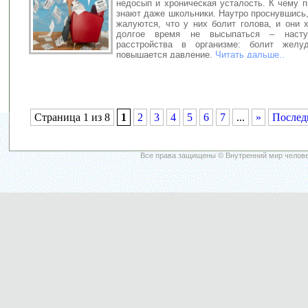
недосып и хроническая усталость. К чему 
знают даже школьники. Наутро проснувшись
жалуются, что у них болит голова, и они 
долгое время не высыпаться – насту
расстройства в организме: болит желу
повышается давление,
Читать дальше..
Страница 1 из 8
1
2
3
4
5
6
7
...
»
Послед
Все права защищены © Внутренний мир челове