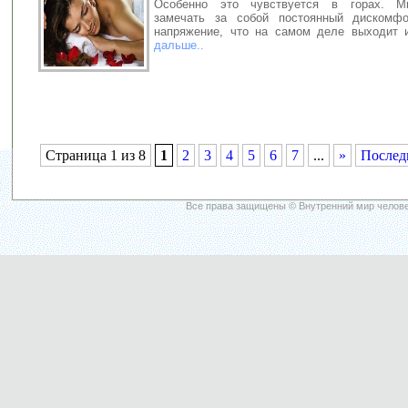
Особенно это чувствуется в горах. М
замечать за собой постоянный дискомф
напряжение, что на самом деле выходит
дальше..
Страница 1 из 8
1
2
3
4
5
6
7
...
»
Послед
Все права защищены © Внутренний мир челове