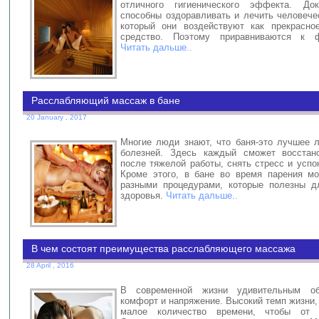
отличного гигиенического эффекта. До
способны оздоравливать и лечить человече
который они воздействуют как прекрасно
средство. Поэтому приравниваются к ф
Читать дальше..
Расслабляющий массаж в бане
20 January , 2017
Многие люди знают, что баня-это лучшее л
болезней. Здесь каждый сможет восстан
после тяжелой работы, снять стресс и успо
Кроме этого, в бане во время парения м
разными процедурами, которые полезны д
здоровья.
Читать дальше..
В чем состоят преимущества расслабляющего массажа
28 April , 2016
В современной жизни удивительным об
комфорт и напряжение. Высокий темп жизни,
малое количество времени, чтобы от 