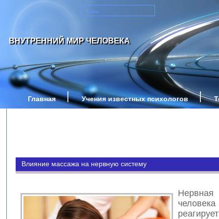
ВНУТРЕННИЙ МИР ЧЕЛОВЕКА
Главная
Учения известных психологов
Т
Влияние массажа на нервную систему
Нервна
челове
реаги