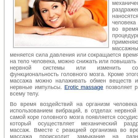
механиче
раздраже
наносят
человека
во время
проце
применя
массажн
меняется сила давления или сокращается врем
на тело человека, можно снижать или повышать
нервной системы или изменить со
функциональность головного мозга. Кроме это
массажа можно налаживать обмен веществ и
нервные импульсы.
Erotic massage
позволяет р
всему телу.
Во время воздействий на организм человек
использованием вибраций, в отделах нервной
самой коре головного мозга появляется сосуди
который осуществляет механический разд
массаж. Вместе с реакцией организма во вр
массажа происходит замыкание на разн