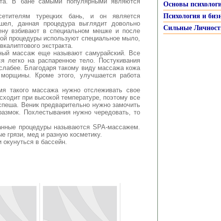
ета. В бане самыми популярными являются
Основы психолог
етителям турецких бань, и он является
Психология и биз
ишел, данная процедура выглядит довольно
Сильные Личност
ену взбивают в специальном мешке и после
нной процедуры используют специальное мыло,
вкалиптового экстракта.
ный массаж еще называют самурайский. Все
я легко на распаренное тело. Постукивания
 слабее. Благодаря такому виду массажа кожа
 морщины. Кроме этого, улучшается работа
мя такого массажа нужно отслеживать свое
сходит при высокой температуре, поэтому все
спеша. Веник предварительно нужно замочить
размок. Похлестывания нужно чередовать, то
анные процедуры называются SPA-массажем.
е грязи, мед и разную косметику.
 окунуться в бассейн.