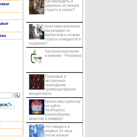
Как пробудить и
системы
вные
удержать истинную
страсть в союзе?
ьные
Анатомия влечения:
как рождается
магнетизм и почему
тво
страсть нуждается в
подпитке?
Гастроэнтерология
в клинике - Freshmed
Плановые и
экстренные
трансфузии
тромбоцитарного
концентрата
Купить мастурбатор
бщем
на сайте
SexFeast.ru:
разнообразие,
качество и комфорт
е
Что ожидать в
первые 24 часа
после начала