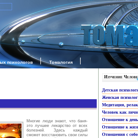
ных психологов
Томалогия
Изучение Челове
Детская психолог
Женская психоло
Медитация, рела
Человек как личн
Отношение к ден
Многие люди знают, что баня-
это лучшее лекарство от всех
Отношение к жиз
болезней. Здесь каждый
Отношения с собо
сможет восстановить свои силы