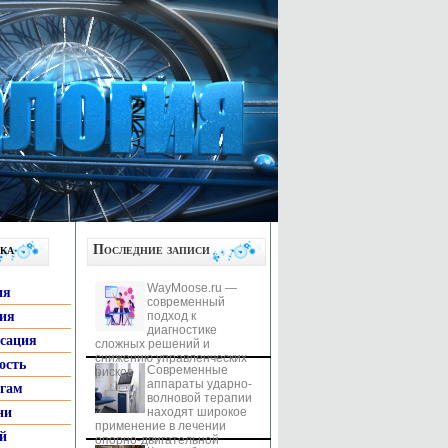
ка
Последние записи
WayMoose.ru —
ия
современный
гия
подход к
диагностике
ксация
сложных решений и
снижению управленческих
ость
Современные
рисков
аппараты ударно-
ьгам
волновой терапии
ни
находят широкое
применение в лечении
й
опорно-двигательной