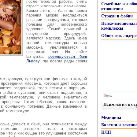
после тяжелой работы, снять
Семейные и любо
стресс и успокоить свои нервы.
отношения
Кроме этого, в бане во время
парения можно насладиться
Страхи и фобии
разными процедурами, которые
Психо-эмоционал
полезны для человеческого
комплексы
здоровья.
Самой приятной и
популярной процедурой,
Общество, лидерс
является массаж. Здесь из-за
теплой температуры польза
массажа увеличивается в
несколько раз. На сайте
laznya.ua
розміщуються бані
Львову
. где всегда рады своим
ете русскую, турецкую или финскую в каждой
 проведения массажа, который дает хороший
вится гладенькой, тело легким и парящим.
в работе суставов, они стают подвижнее, а
кой температуре, у человека значительно
 процессы. Таким образом, кровь начинает
Психология в о
т к обильному потению. Данные изменения в
ой температуре.
Медицина
торые делают в бане, они отличаются между
Болезни и лечени
помогают разогреть тело, а некоторые
НЛП
ое что у них общее это улучшение состояния