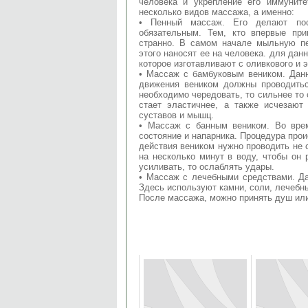
человека и укрепление его иммунит
несколько видов массажа, а именно:
• Пенный массаж. Его делают пос
обязательным. Тем, кто впервые пр
странно. В самом начале мыльную п
этого наносят ее на человека. для да
которое изготавливают с оливкового и э
• Массаж с бамбуковым веником. Дан
движения веником должны проводитьс
необходимо чередовать, то сильнее то
стает эластичнее, а также исчезают
суставов и мышц.
• Массаж с банным веником. Во вре
состояние и напарника. Процедура прои
действия веником нужно проводить не 
на несколько минут в воду, чтобы он 
усиливать, то ослаблять удары.
• Массаж с лечебными средствами. Д
Здесь используют камни, соли, лечебны
После массажа, можно принять душ или