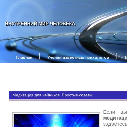
ВНУТРЕННИЙ МИР ЧЕЛОВЕКА
Главная
Учения известных психологов
Т
Медитация для чайников. Простые советы
Если вы
медитац
задаётес