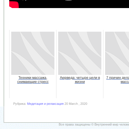
Техники массажа,
Аюрведа: четыре цели в
7 причин дел
снимающие стресс
жизни
масс
Рубрика:
Медитация и релаксация
20 March , 2020
Все права защищены © Внутренний мир челове