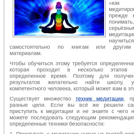
«как 
медитир
прежде в
поним
серьёзн
медита
научиться
самостоятельно по книгам или другим
материалам.
Чтобы обучиться этому требуется определенна
которая проходит в несколько этапов 
определенное время. Поэтому для получен
результатов желательно найти школу, уч
компетентного человека, который может вам в эт
Существует множество
техник медитации
, п
разные цели. Если вы всё же решили сам
приступить к медитации и не знаете с чего н
можете последовать следующим рекомендаци
определенные техники безопасности:
1. Приступать к медитации нужно на пустой жел