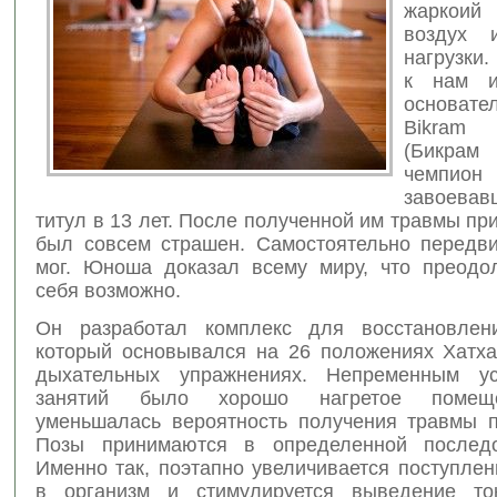
жаркои
воздух и
нагрузки
к нам и
основате
Bikram
(Бикрам
чемпио
завоев
титул в 13 лет. После полученной им травмы пр
был совсем страшен. Самостоятельно передви
мог. Юноша доказал всему миру, что преодо
себя возможно.
Он разработал комплекс для восстановлени
который основывался на 26 положениях Хатх
дыхательных упражнениях. Непременным у
занятий было хорошо нагретое помещ
уменьшалась вероятность получения травмы п
Позы принимаются в определенной последов
Именно так, поэтапно увеличивается поступле
в организм и стимулируется выведение ток