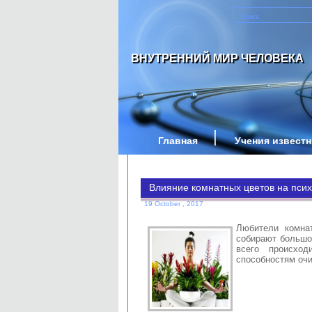
ВНУТРЕННИЙ МИР ЧЕЛОВЕКА
Главная
Учения извест
Влияние комнатных цветов на псих
19 October , 2017
Любители комна
собирают большо
всего происход
способностям оч