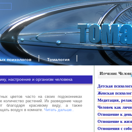
ных психологов
Томалогия
Изучение Челове
ику, настроение и организм человека
Детская психолог
Женская психоло
тных цветов часто на своих подоконниках
Медитация, рела
е количество растений. Их разведение чаще
ит благодаря красивому виду, а также
Человек как личн
ищать воздух в комнате.
Читать дальше..
Отношение к ден
Отношение к жиз
Отношения с собо