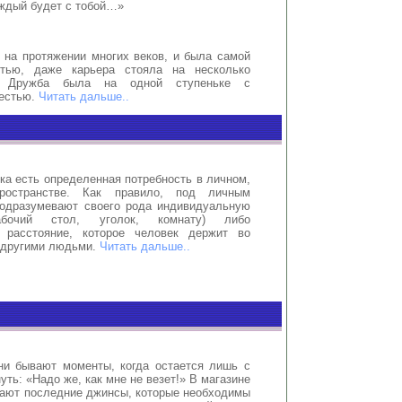
аждый будет с тобой…»
 на протяжении многих веков, и была самой
стью, даже карьера стояла на несколько
. Дружба была на одной ступеньке с
честью.
Читать дальше..
ка есть определенная потребность в личном,
ространстве. Как правило, под личным
подразумевают своего рода индивидуальную
абочий стол, уголок, комнату) либо
е расстояние, которое человек держит во
 другими людьми.
Читать дальше..
ни бывают моменты, когда остается лишь с
уть: «Надо же, как мне не везет!» В магазине
пают последние джинсы, которые необходимы