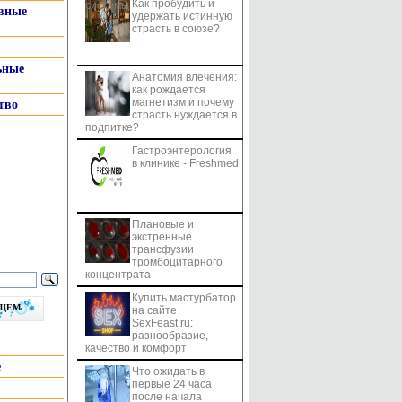
Как пробудить и
системы
вные
удержать истинную
страсть в союзе?
ьные
Анатомия влечения:
как рождается
магнетизм и почему
тво
страсть нуждается в
подпитке?
Гастроэнтерология
в клинике - Freshmed
Плановые и
экстренные
трансфузии
тромбоцитарного
концентрата
Купить мастурбатор
бщем
на сайте
SexFeast.ru:
разнообразие,
качество и комфорт
е
Что ожидать в
первые 24 часа
после начала