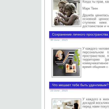
Когда ты прав, к
Марк Твен
Дружба ценилась
основной ценно
ступенек ниже
достоинством и 
Сохранение личного пространства
30 June , 2015
У каждого челове
персональном п
пространством, 
территорию (р
коммуникативно
время общения с
Что мешает тебе быть удачливым?
23 June , 2015
У каждого в жиз
досадой воскликн
перед нами поку