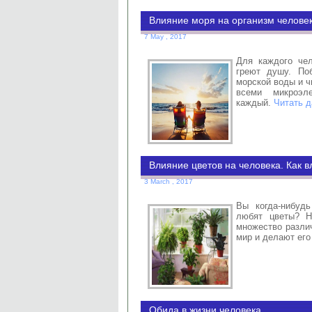
Влияние моря на организм челове
7 May , 2017
Для каждого чел
греют душу. По
морской воды и ч
всеми микроэл
каждый.
Читать д
Влияние цветов на человека. Как 
3 March , 2017
Вы когда-нибуд
любят цветы? Н
множество разли
мир и делают его
Обида в жизни человека