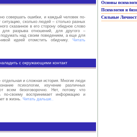
Основы психолог
Психология и биз
но совершать ошибки, и каждый человек по-
Сильные Личност
 ситуацию, сколько людей – столько разных
ного сказанное в его сторону обидное слово
й для разрыва отношений, для другого –
 подумать над своим поведением, а еще для
зчивой идеей отомстить обидчику.
Читать
 наладить с окружающими контакт
 отдельная и сложная история. Многие люди
знание психологии, изучение различных
ют всем безоговорочно. Нет, потому что
ь по-своему воспринимает информацию и
ет в жизнь.
Читать дальше..