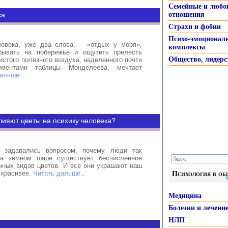
Семейные и любо
ка
отношения
Страхи и фобии
Психо-эмоционал
овека, уже два слова, – «отдых у моря»,
комплексы
бывать на побережье и ощутить прелесть
Общество, лидерс
истого полезного воздуха, наделенного почти
ементами таблицы Менделеева, мечтает
альше..
влияют цветы на психику человека?
ь задавались вопросом, почему люди так
а земном шаре существует бесчисленное
чных видов цветов. И все они украшают наш
 красивее.
Читать дальше..
Психология в о
Медицина
Болезни и лечени
НЛП