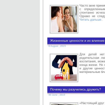
Часто акне прини
с определенны
спонтанно исчез
Однако не следу
Читать дальше..
Жизненные ценности и их влияние
8 August , 2015
Для детей нет
родительская лю
воспитания, може
конца жизни. Но
и другие ценност
материальные бла
Почему мы разучились дружить?
30 June , 2015
«Настоящий друг 