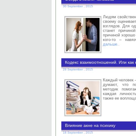
30 September , 2015
Людям свойствен
своему оценивает
взглядов. Для од
станет причино
причиной хорошо
кого-то – навя
дальше..
Кодекс взаимоотношений. Или как
28 September , 2015
Каждый человек –
думают, что по
методик помога
каждая личност
также ее воплоща
Влияние акне на психику
18 September , 2015