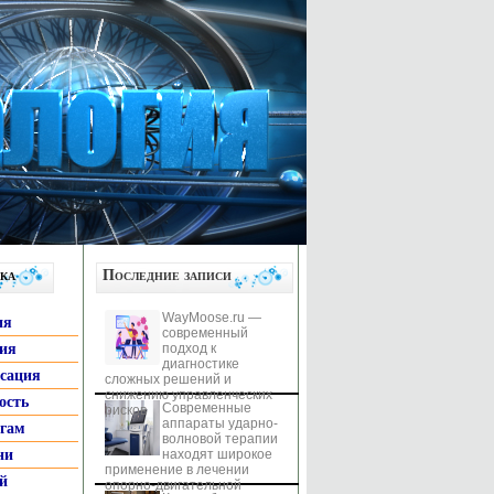
ка
Последние записи
WayMoose.ru —
ия
современный
гия
подход к
диагностике
ксация
сложных решений и
снижению управленческих
ость
Современные
рисков
аппараты ударно-
ьгам
волновой терапии
ни
находят широкое
применение в лечении
й
опорно-двигательной