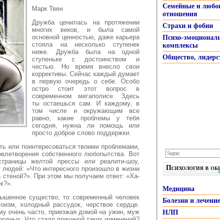
Семейные и любо
Марк Твен
отношения
Дружба ценилась на протяжении
Страхи и фобии
многих веков, и была самой
основной ценностью, даже карьера
Психо-эмоционал
стояла на несколько ступенек
комплексы
ниже. Дружба была на одной
Общество, лидерс
ступеньке с достоинством и
честью.
Но время внесло свои
коррективы. Сейчас каждый думает
в первую очередь о себе. Особо
остро стоит этот вопрос в
современном мегаполисе. Здесь
ты остаешься сам. И каждому, в
том числе и окружающим все
равно, какие проблемы у тебя
сегодня, нужна ли помощь или
просто доброе слово поддержки.
ть или поинтересоваться твоими проблемами,
овлетворения собственного любопытства. Вот
страницы желтой прессы или реалити-шоу,
Психология в о
 людей: «Что интересного произошло в жизни
а стеной?». При этом мы получаем ответ: «Ха-
к?».
Медицина
вышенное существо, то современный человек
Болезни и лечени
оизм, холодный рассудок, черствое сердце.
му очень часто, приезжая домой на ужин, муж
НЛП
родных. Что стало причиной таких изменений?