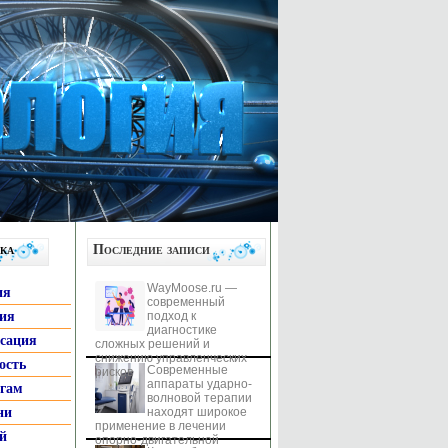
ка
Последние записи
WayMoose.ru —
ия
современный
гия
подход к
диагностике
ксация
сложных решений и
снижению управленческих
ость
Современные
рисков
аппараты ударно-
ьгам
волновой терапии
ни
находят широкое
применение в лечении
й
опорно-двигательной