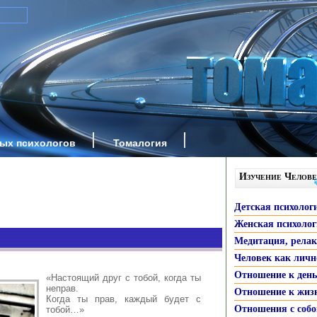
ных психологов
Томалогия
Изучение Челове
Детская психолог
Женская психоло
Медитация, рела
Человек как личн
Отношение к ден
«Настоящий друг с тобой, когда ты
неправ.
Отношение к жиз
Когда ты прав, каждый будет с
Отношения с собо
тобой…»