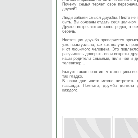
Почему семья теряет свое первонач
друзей?
Люди забыли смысл дружбы. Никто не п
быть. Вы обязаны отдать себя целиком 
Друзья встречаются очень редко, а есл
беречь.
Настоящая дружба проверяется време
уже неактуально, так как получить пред
и от любимого человека. Это повлекло
разучились доверять свои секреты др
наши родители семьями, пили чай и до
телевизор…
Бытует такое понятие: что женщины во
так гладко.
В наши дни часто можно встретить 
навсегда. Помните, дружба должна 
каждого.