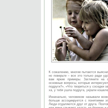
К сожалению, многие пытаются выясни
но поверьте – все это только ради уд
вам яркие примеры. Загляните на 
основные вопросы, которые интересуют
подруги?», «Что твориться у соседки з
ха, у тебя ушла подруга, украли кошеле
Изначально, человеком называли воз
больше ассоциируется с понятиями эг
Люди отдаляются друг от друга. Поэто
или жена срывают злость на близких и 