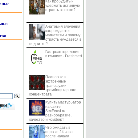
Как пробудить и
системы
вные
удержать истинную
страсть в союзе?
ьные
Анатомия влечения:
как рождается
магнетизм и почему
тво
страсть нуждается в
подпитке?
Гастроэнтерология
в клинике - Freshmed
Плановые и
экстренные
трансфузии
тромбоцитарного
концентрата
Купить мастурбатор
бщем
на сайте
SexFeast.ru:
разнообразие,
качество и комфорт
е
Что ожидать в
первые 24 часа
после начала