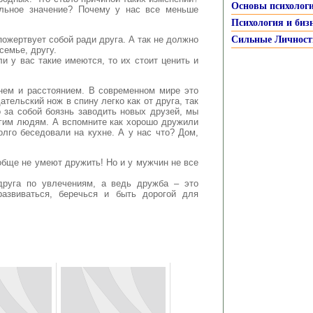
Основы психолог
альное значение? Почему у нас все меньше
Психология и биз
ожертвует собой ради друга. А так не должно
Сильные Личност
семье, другу.
и у вас такие имеются, то их стоит ценить и
нем и расстоянием. В современном мире это
ательский нож в спину легко как от друга, так
 за собой боязнь заводить новых друзей, мы
угим людям. А вспомните как хорошо дружили
лго беседовали на кухне. А у нас что? Дом,
обще не умеют дружить! Но и у мужчин не все
друга по увлечениям, а ведь дружба – это
развиваться, беречься и быть дорогой для