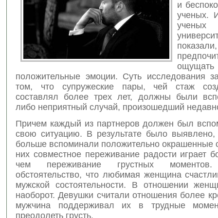
и беспок
ученых. 
ученых Г
универси
показали
предпочи
ощущать
положительные эмоции. Суть исследования з
том, что супружеские пары, чей стаж соз
составлял более трех лет, должны были всп
либо неприятный случай, произошедший недавн
Причем каждый из партнеров должен был вспо
свою ситуацию. В результате было выявлено,
больше вспоминали положительно окрашенные с
них совместное переживание радости играет б
чем переживание грустных моменто
обстоятельство, что любимая женщина счастли
мужской состоятельности. В отношении жен
наоборот. Девушки считали отношения более кр
мужчина поддерживал их в трудные момен
преодолеть грусть.