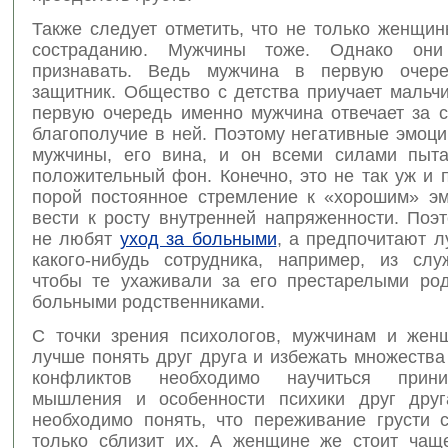
Также следует отметить, что не только женщи
состраданию. Мужчины тоже. Однако он
признавать. Ведь мужчина в первую очер
защитник. Общество с детства приучает мальчи
первую очередь именно мужчина отвечает за 
благополучие в ней. Поэтому негативные эмоц
мужчины, его вина, и он всеми силами пыта
положительный фон. Конечно, это не так уж и 
порой постоянное стремление к «хорошим» э
вести к росту внутренней напряженности. Поэ
не любят
уход за больными
, а предпочитают л
какого-нибудь сотрудника, например, из служ
чтобы те ухаживали за его престарелыми ро
больными родственниками.
С точки зрения психологов, мужчинам и жен
лучше понять друг друга и избежать множеств
конфликтов необходимо научиться прин
мышления и особенности психики друг друг
необходимо понять, что переживание грусти 
только сблизит их. А женщине же стоит чащ