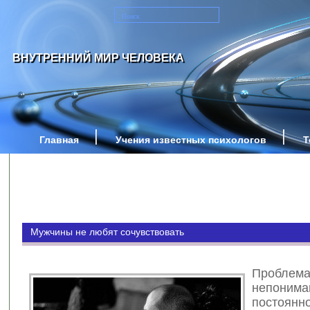
ВНУТРЕННИЙ МИР ЧЕЛОВЕКА
Главная
Учения известных психологов
Т
Мужчины не любят сочувствовать
Проблем
непоним
постоянн