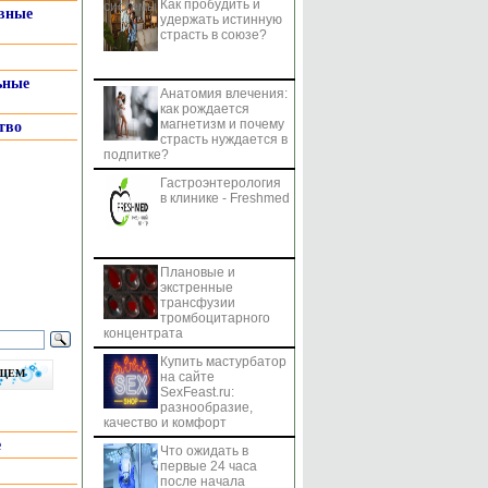
Как пробудить и
системы
вные
удержать истинную
страсть в союзе?
ьные
Анатомия влечения:
как рождается
магнетизм и почему
тво
страсть нуждается в
подпитке?
Гастроэнтерология
в клинике - Freshmed
Плановые и
экстренные
трансфузии
тромбоцитарного
концентрата
Купить мастурбатор
бщем
на сайте
SexFeast.ru:
разнообразие,
качество и комфорт
е
Что ожидать в
первые 24 часа
после начала