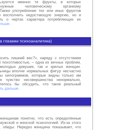
льзуются именно те фрукты, в которых
нужные человеческому организму
Также употребление тех или иных фруктов
о восполнить недостающую энергию, но и
ать о чертах характера потребляющих их
льше..
а глазами психоаналитика)
осить лишний вес?», наряду с отсутствием
 похотливостью, – одна из вечных проблем,
молодых девушек, так и зрелых женщин.
ьницы вполне нормальных фигур несчастно
ры килограммов, которые видны только им
е чувство несовершенства ненормально,
телось бы обсудить, что такое реальный
ть дальше..
е
женщинам понятно, что есть определённые
ужской и женской психологией. Из-за этого
, обиды. Нередко женщина показывает, что