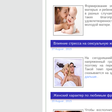
Формирование э
матерью и ребенк
в разных случая
таких благоп
удовлетвореннос
молодой матери.
Влияние стресса на сексуальную 
27 August , 2015
На сегодняшни
напряженный гр
поэтому на пер
Такой темп при
сказывается на з
дальше..
Женский характер по любимым фр
20 August , 2015
Чтобы восполнит