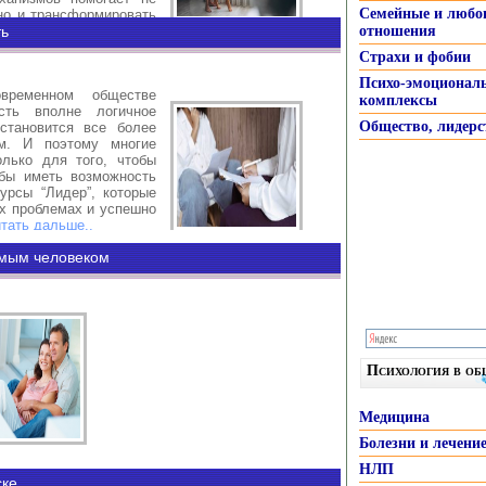
Семейные и любо
но и трансформировать
ное чувство, способное
ть
отношения
..
Страхи и фобии
Психо-эмоционал
временном обществе
комплексы
сть вполне логичное
Общество, лидерс
становится все более
м. И поэтому многие
олько для того, чтобы
обы иметь возможность
урсы “Лидер”, которые
х проблемах и успешно
тать дальше..
имым человеком
Психология в о
Медицина
Болезни и лечени
как совместное время провести не только
НЛП
много вариантов, единственное, что нужно
ске