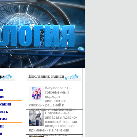
ка
Последние записи
WayMoose.ru —
ия
современный
гия
подход к
диагностике
ксация
сложных решений и
снижению управленческих
ость
Современные
рисков
аппараты ударно-
ьгам
волновой терапии
ни
находят широкое
применение в лечении
й
опорно-двигательной