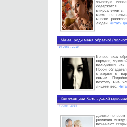
зачастую испо
содержатся 
микроэлементы. 
может не тольк
многое рассказ
людей.
Читать да
Мама, роди меня обратно! (полнот
19 June , 2015
Вопрос «как сбр
нарядов, мужской
волнующих как 
Порой обладател
страдают от па
самим. Подобно
поэтому мне хо
лишний вес.
Чита
Как женщине быть нужной мужчин
4 June , 2015
Далеко не всем 
различия между м
возникают ссоры