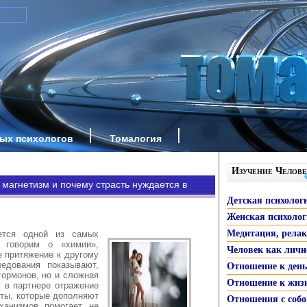
ных психологов
Томалогия
Изучение Челове
 магнетизм и почему страсть нуждается в
Детская психолог
Женская психоло
Медитация, рела
ается одной из самых
 говорим о «химии»,
Человек как личн
 притяжение к другому
едования показывают,
Отношение к ден
гормонов, но и сложная
Отношение к жиз
 в партнере отражение
ты, которые дополняют
Отношения с собо
ханизмов помогает не