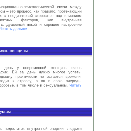
моционально-психологической связи между
ом – это процесс, как правило, протекающий
х с неодинаковой скоростью под влиянием
риятных факторов, как внутренняя
ть, душевный покой и хорошее настроение
Читать дальше..
жизнь женщины
й день у современной женщины очень
афик. Ей за день нужно многое успеть,
едышку практически не остается времени.
водит к стрессу, а он в свою очередь,
доровье, в том числе и сексуальном.
Читать
уктам
ь недостаток внутренней энергии, людьми