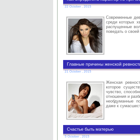
сделать, это подобрать для обоих по
22 October , 2015
Современные дев
среди которых хв
распущенные вол
поведать о своей
Главные причины женcкой ревност
21 October , 2015
Женская ревност
которое существ
чувство, способн
отношения и разб
необдуманные по
даже к сумасшес
Счастье быть матерью
5 October , 2015