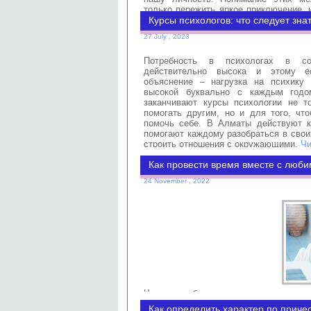
только пережить яркое приключение, 
мимолетную искру в глубокое, осознан
Курсы психологов: что следует зна
согревать долгие годы.
Читать дальше
27 July , 2023
Потребность в психологах в со
действительно высока и этому е
объяснение – нагрузка на психику 
высокой буквально с каждым годо
заканчивают курсы психологии не т
помогать другим, но и для того, чт
помочь себе. В Алматы действуют к
помогают каждому разобраться в свои
строить отношения с окружающими.
Чи
Как провести время вместе с люб
24 November , 2022
Часто влюбленных мучает вопрос, 
весело, но и полезно. Существует 
Как определить характер по приче