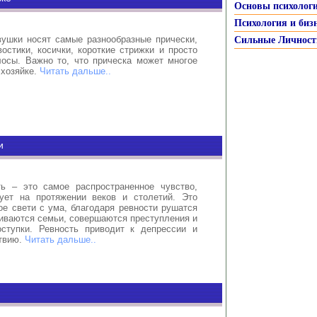
дходящее занятие.
Читать дальше..
Основы психолог
Психология и биз
ушки носят самые разнообразные прически,
Сильные Личност
остики, косички, короткие стрижки и просто
осы. Важно то, что прическа может многое
 хозяйке.
Читать дальше..
и
ь – это самое распространенное чувство,
ует на протяжении веков и столетий. Это
ое свети с ума, благодаря ревности рушатся
иваются семьи, совершаются преступления и
ступки. Ревность приводит к депрессии и
твию.
Читать дальше..