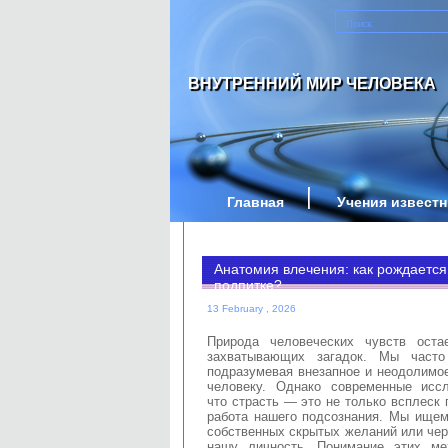
ВНУТРЕННИЙ МИР ЧЕЛОВЕКА
Главная
Учения извест
Анатомия влечения: как рождается
подпитке?
13 February , 2026
Природа человеческих чувств ост
захватывающих загадок. Мы часто
подразумевая внезапное и неодолимое
человеку. Однако современные иссл
что страсть — это не только всплеск 
работа нашего подсознания. Мы ищем
собственных скрытых желаний или чер
нашу личность. Понимание этих ме