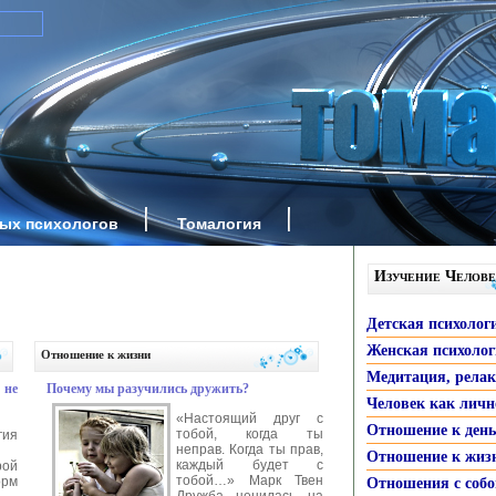
ных психологов
Томалогия
Изучение Челове
Детская психолог
Женская психоло
Отношение к жизни
Медитация, рела
 не
Почему мы разучились дружить?
Человек как личн
«Настоящий друг с
Отношение к ден
тобой, когда ты
гия
неправ. Когда ты прав,
Отношение к жиз
каждый будет с
рой
тобой…» Марк Твен
рм
Отношения с собо
Дружба ценилась на