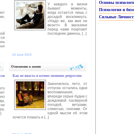
Основы психолог
У каждого в жизни
бывают моменты,
Психология и биз
яет
когда остается лишь с
ие,
досадой воскликнуть:
Сильные Личност
«Надо же, как мне не
везет!» В магазине
перед нами покупают
ной
последние джинсы, [...]
тся
знь
ных
23 June 2015
>>
Автор:
anastasia
Читать далее >>
Отношение к жизни
ли
Как не впасть в осенне-зимнюю депрессию
Закончилось лето, от
отпуска остались одни
что
воспоминания,
оит
впереди серые будни с
нно
дождливой пасмурной
да,
погодой, ветрами,
 не
слякотью, снегами. От
ра.
одной мысли об этом
]
хочется плакать и [...]