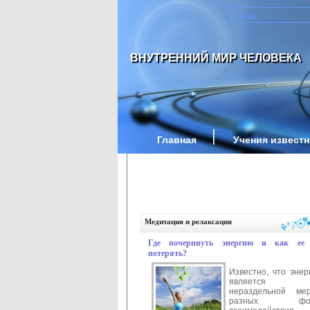
ВНУТРЕННИЙ МИР ЧЕЛОВЕКА
Главная
Учения извест
Медитация и релаксация
Где почерпнуть энергию и как ее
потерять?
Известно, что энер
является
нераздельной ме
разных фо