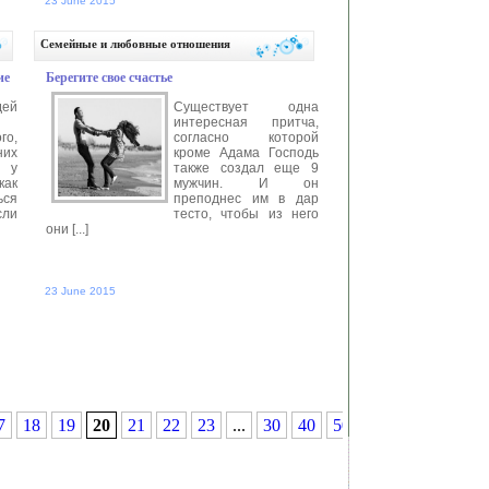
23 June 2015
>>
Автор:
anastasia
Читать далее >>
Семейные и любовные отношения
ие
Берегите свое счастье
дей
Существует одна
интересная притча,
го,
согласно которой
них
кроме Адама Господь
 у
также создал еще 9
как
мужчин. И он
ься
преподнес им в дар
сли
тесто, чтобы из него
они [...]
23 June 2015
>>
Автор:
anastasia
Читать далее >>
7
18
19
20
21
22
23
...
30
40
50
...
»
Последн