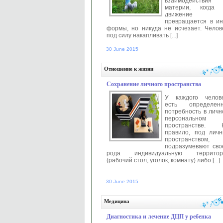
взаимодействия
материи, когда
движение
превращается в и
формы, но никуда не исчезает. Челов
под силу накапливать [...]
30 June 2015
Автор:
anastasia
Читать далее 
Отношение к жизни
Сохранение личного пространства
У каждого челов
есть определен
потребность в личн
персональном
пространстве. 
правило, под лич
пространством,
подразумевают сво
рода индивидуальную территор
(рабочий стол, уголок, комнату) либо [...]
30 June 2015
Автор:
anastasia
Читать далее 
Медицина
Диагностика и лечение ДЦП у ребенка