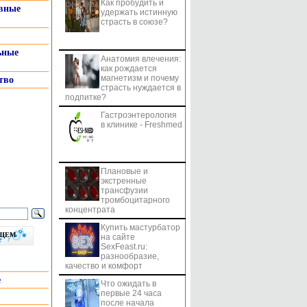
Как пробудить и
системы
вные
удержать истинную
страсть в союзе?
ьные
Анатомия влечения:
как рождается
магнетизм и почему
тво
страсть нуждается в
подпитке?
Гастроэнтерология
в клинике - Freshmed
Плановые и
экстренные
трансфузии
тромбоцитарного
концентрата
Купить мастурбатор
бщем
на сайте
SexFeast.ru:
разнообразие,
качество и комфорт
е
Что ожидать в
первые 24 часа
после начала