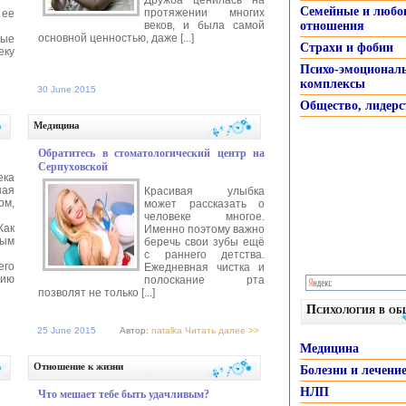
Семейные и любо
протяжении многих
 ее
веков, и была самой
отношения
основной ценностью, даже [...]
ные
Страхи и фобии
еку
Психо-эмоционал
комплексы
30 June 2015
Общество, лидерс
>>
Автор:
anastasia
Читать далее >>
Медицина
Обратитесь в стоматологический центр на
Серпуховской
ека
ная
Красивая улыбка
ом,
может рассказать о
человеке многое.
Как
Именно поэтому важно
ным
беречь свои зубы ещё
с раннего детства.
его
Ежедневная чистка и
ию
полоскание рта
позволят не только [...]
Психология в о
25 June 2015
Автор:
natalka
Читать далее >>
Медицина
>>
Отношение к жизни
Болезни и лечени
НЛП
Что мешает тебе быть удачливым?