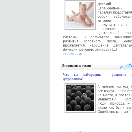
Детский
церебральный
паралич представл
собой заболеван
которое
предусматривает
поражение
центральной нерв
системы. В результате замеждяе
развитие головного мозга. Боле
проявляется нарушение двигатель
функций, речевого аппарата [...]
25 June 2015
Автор:
anastasia
Читать далее 
Отношение к жизни
Что ты выбираешь – развитие и
деградацию?
Замечаем ли мы, 
все вокруг нас не ст
на месте, а постоя
меняется? Пого
люди, природа –
такие как были вче
Ошибочно многие [...