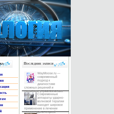
ка
Последние записи
WayMoose.ru —
ия
современный
гия
подход к
диагностике
ксация
сложных решений и
снижению управленческих
ость
Современные
рисков
аппараты ударно-
ьгам
волновой терапии
ни
находят широкое
применение в лечении
й
опорно-двигательной