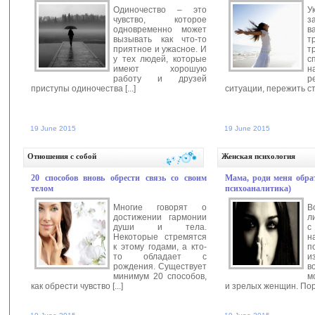
Одиночество – это
У
чувство, которое
з
одновременно может
в
вызывать как что-то
т
приятное и ужасное. И
т
у тех людей, которые
с
имеют хорошую
н
работу и друзей
р
приступы одиночества [...]
ситуации, пережить ст
19 June 2015
19 June 2015
Автор:
anastasia
Читать далее >>
Автор:
an
Отношения с собой
Женская психология
20 способов вновь обрести связь со своим
Мама, роди меня обра
телом
психоаналитика)
Многие говорят о
В
достижении гармонии
л
души и тела.
с
Некоторые стремятся
н
к этому годами, а кто-
п
то обладает с
и
рождения. Существует
в
минимум 20 способов,
м
как обрести чувство [...]
и зрелых женщин. Порой