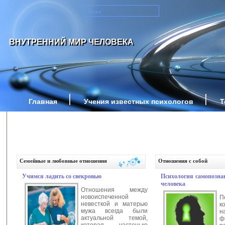
ВНУТРЕННИЙ МИР ЧЕЛОВЕКА
Главная
Учения известных психологов
Т
Семейные и любовные отношения
Отношения с собой
Учимся ладить со свекровью
Психология самопозна
человека
Отношения между
новоиспеченной
П
невесткой и матерью
к
мужа всегда были
н
актуальной темой,
которая частенько