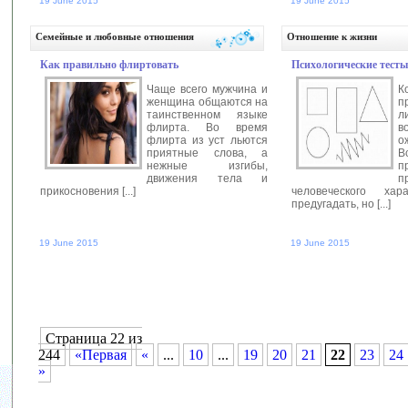
19 June 2015
19 June 2015
Автор:
anastasia
Читать далее >>
Автор:
an
Семейные и любовные отношения
Отношение к жизни
Как правильно флиртовать
Психологические тест
Чаще всего мужчина и
К
женщина общаются на
п
таинственном языке
л
флирта. Во время
в
флирта из уст льются
о
приятные слова, а
В
нежные изгибы,
движения тела и
п
прикосновения [...]
человеческого хар
предугадать, но [...]
19 June 2015
19 June 2015
Автор:
anastasia
Читать далее >>
Автор:
an
Страница 22 из
244
«Первая
«
...
10
...
19
20
21
22
23
24
»