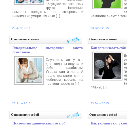
п
обсуждается в женских
о
кругах. Частенько
н
слышны анекдоты про свекровь и
с
различные уморительные [...]
немногие знают о том, 
23 June 2015
23 June 2015
Автор:
anastasia
Читать далее >>
Автор:
an
Отношение к жизни
Отношение к жизни
Эмоциональное выгорание: советы
Как организовать себя
психологов
В
э
Случались ли у вас
Б
дни, когда вы ощущали
ж
себя разбитым.
"
Утрата сил и лень. А
н
после цельного дня в
м
любимом кресле, на
в
постели перед тв [...]
планы, [...]
23 June 2015
23 June 2015
Автор:
anastasia
Читать далее >>
Автор:
an
Отношения с собой
Отношения с собой
Психология одиночества, что это?
Как укрепить силу сво