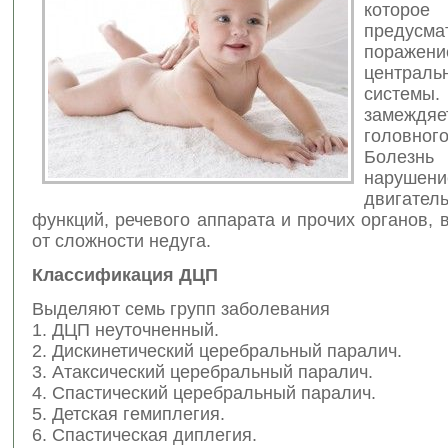
которое
предусма
поражени
централь
системы.
замеждяе
головн
Болезнь 
нарушени
двигател
функций, речевого аппарата и прочих органов, 
от сложности недуга.
Классификация ДЦП
Выделяют семь групп заболевания
1. ДЦП неуточненный.
2. Дискинетический церебральный паралич.
3. Атаксический церебральный паралич.
4. Спастический церебральный паралич.
5. Детская гемиплегия.
6. Спастическая диплегия.