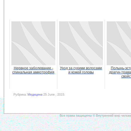
Нервное заболевание -
Уход за сухими волосами
Полынь-эст
спинальная амиотрофия
и кожей головы
драгун-трав
свойс
Рубрика:
Медицина
25 June , 2015
Все права защищены © Внутренний мир челове