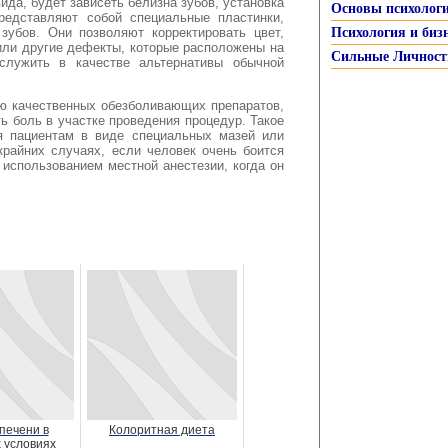
ида, будет зависеть белизна зубов, установка
Основы психолог
редставляют собой специальные пластинки,
убов. Они позволяют корректировать цвет,
Психология и биз
или другие дефекты, которые расположены на
Сильные Личност
служить в качестве альтернативы обычной
ю качественных обезболивающих препаратов,
ь боль в участке проведения процедур. Такое
я пациентам в виде специальных мазей или
крайних случаях, если человек очень боится
 использованием местной анестезии, когда он
печени в
Колоритная диета
 условиях