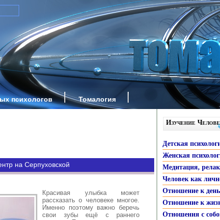
ных психологов
Томалогия
Изучение Челове
Детская психолог
Женская психоло
ентр на Серпуховской
Медитация, рела
Человек как личн
Отношение к ден
Красивая улыбка может
рассказать о человеке многое.
Отношение к жиз
Именно поэтому важно беречь
Отношения с собо
свои зубы ещё с раннего