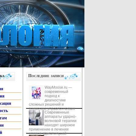
ка
Последние записи
WayMoose.ru —
ия
современный
гия
подход к
диагностике
ксация
сложных решений и
снижению управленческих
ость
Современные
рисков
аппараты ударно-
ьгам
волновой терапии
ни
находят широкое
применение в лечении
й
опорно-двигательной