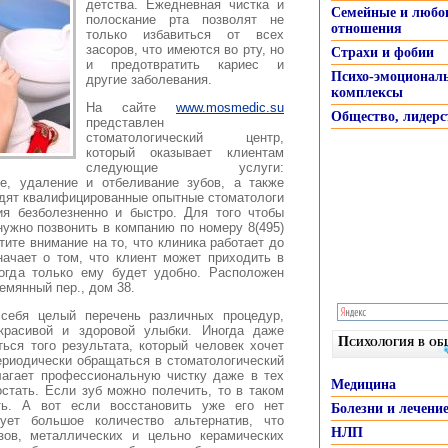
детства. Ежедневная чистка и
Семейные и любо
полоскание рта позволят не
отношения
только избавиться от всех
засоров, что имеются во рту, но
Страхи и фобии
и предотвратить кариес и
Психо-эмоционал
другие заболевания.
комплексы
На сайте
www.mosmedic.su
Общество, лидерс
представлен
стоматологический центр,
который оказывает клиентам
следующие услуги:
ие, удаление и отбеливание зубов, а также
одят квалифицированные опытные стоматологи
я безболезненно и быстро. Для того чтобы
нужно позвонить в компанию по номеру 8(495)
тите внимание на то, что клиника работает до
начает о том, что клиент может приходить в
огда только ему будет удобно. Расположен
емянный пер., дом 38.
 себя целый перечень различных процедур,
красивой и здоровой улыбки. Иногда даже
Психология в о
ься того результата, который человек хочет
ериодически обращаться в стоматологический
лагает профессиональную чистку даже в тех
Медицина
стать. Если зуб можно полечить, то в таком
ть. А вот если восстановить уже его нет
Болезни и лечени
ует большое количество альтернатив, что
НЛП
зов, металлических и цельно керамических