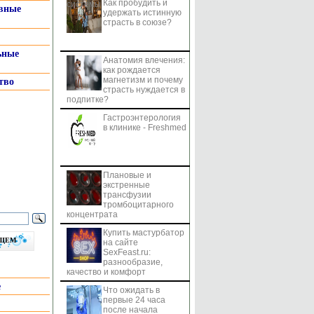
Как пробудить и
системы
вные
удержать истинную
страсть в союзе?
ьные
Анатомия влечения:
как рождается
магнетизм и почему
тво
страсть нуждается в
подпитке?
Гастроэнтерология
в клинике - Freshmed
Плановые и
экстренные
трансфузии
тромбоцитарного
концентрата
Купить мастурбатор
бщем
на сайте
SexFeast.ru:
разнообразие,
качество и комфорт
е
Что ожидать в
первые 24 часа
после начала