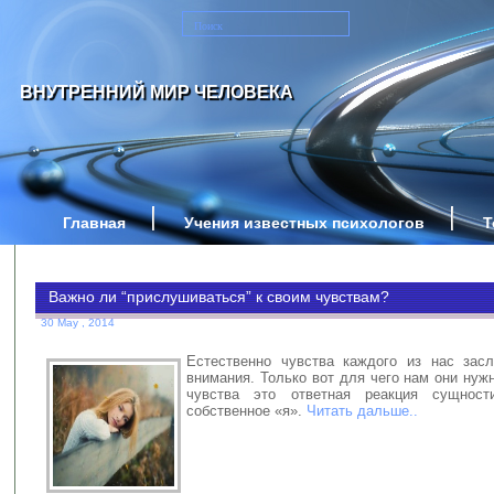
ВНУТРЕННИЙ МИР ЧЕЛОВЕКА
Главная
Учения известных психологов
Т
Важно ли “прислушиваться” к своим чувствам?
30 May , 2014
Естественно чувства каждого из нас зас
внимания. Только вот для чего нам они ну
чувства это ответная реакция сущност
собственное «я».
Читать дальше..