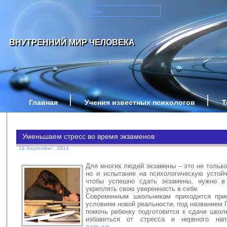
ВНУТРЕННИЙ МИР ЧЕЛОВЕКА
Главная
Учения известных психологов
Т
Уменьшаем стресс во время экзаменов
18 September , 2014
Для многих людей экзамены – это не только
но и испытание на психологическую устойч
чтобы успешно сдать экзамены, нужно в
укреплять свою уверенность в себе.
Современным школьникам приходится прис
условиям новой реальности, под названием 
помочь ребенку подготовится к сдаче школ
избавиться от стресса и нервного на
дальше..