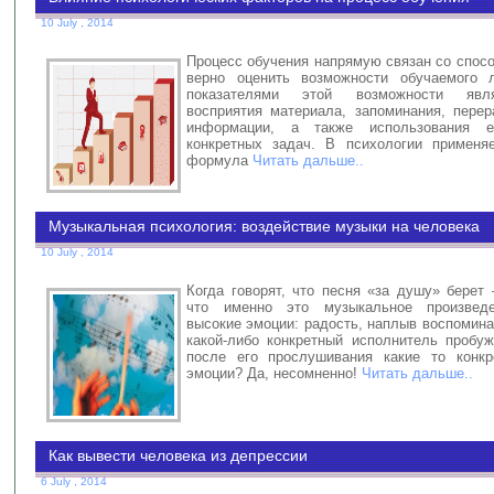
10 July , 2014
Процесс обучения напрямую связан со спос
верно оценить возможности обучаемого 
показателями этой возможности явл
восприятия материала, запоминания, перер
информации, а также использования 
конкретных задач. В психологии применя
формула
Читать дальше..
Музыкальная психология: воздействие музыки на человека
10 July , 2014
Когда говорят, что песня «за душу» берет
что именно это музыкальное произвед
высокие эмоции: радость, наплыв воспомин
какой-либо конкретный исполнитель пробу
после его прослушивания какие то конкр
эмоции? Да, несомненно!
Читать дальше..
Как вывести человека из депрессии
6 July , 2014