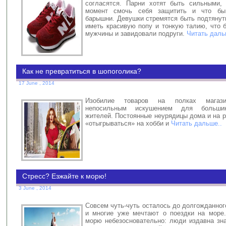
согласятся. Парни хотят быть сильными,
момент смочь себя защитить и что бы
барышни. Девушки стремятся быть подтянут
иметь красивую попу и тонкую талию, что 
мужчины и завидовали подруги.
Читать даль
Как не превратиться в шопоголика?
17 June , 2014
Изобилие товаров на полках магази
непосильным искушением для большин
жителей. Постоянные неурядицы дома и на 
«отыгрываться» на хобби и
Читать дальше..
Стресс? Езжайте к морю!
3 June , 2014
Совсем чуть-чуть осталось до долгожданног
и многие уже мечтают о поездки на море
морю небезосновательно: люди издавна зн