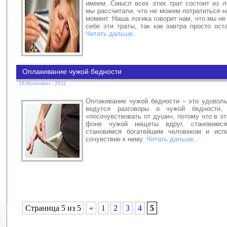
имеем. Смысл всех этих трат состоит из л
мы рассчитали, что не можем потратиться н
момент. Наша логика говорит нам, что мы н
себе эти траты, так как завтра просто ост
Читать дальше..
Оплакивание чужой бедности
18 November , 2011
Оплакивание чужой бедности – это удоволь
ведутся разговоры о чужой бедности,
«посочувствовать от души», потому что в э
фоне чужой нищеты вдруг, становимс
становимся богатейшим человеком и исп
сочувствие к нему.
Читать дальше..
Страница 5 из 5
«
1
2
3
4
5