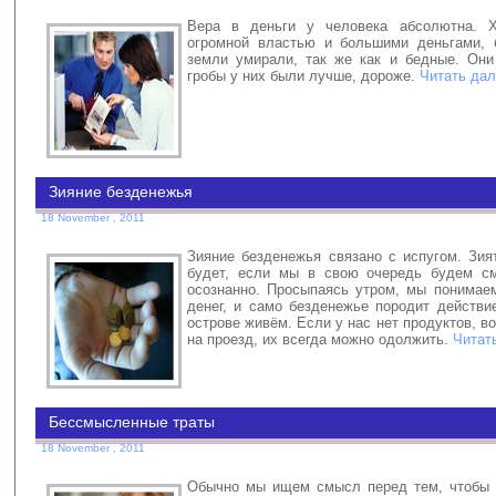
Вера в деньги у человека абсолютна. Х
огромной властью и большими деньгами, 
земли умирали, так же как и бедные. Они
гробы у них были лучше, дороже.
Читать дал
Зияние безденежья
18 November , 2011
Зияние безденежья связано с испугом. Зия
будет, если мы в свою очередь будем см
осознанно. Просыпаясь утром, мы понимаем
денег, и само безденежье породит действи
острове живём. Если у нас нет продуктов, во
на проезд, их всегда можно одолжить.
Читат
Бессмысленные траты
18 November , 2011
Обычно мы ищем смысл перед тем, чтобы п