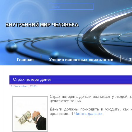
ВНУТРЕННИЙ МИР ЧЕЛОВЕКА
Главная
Учения известных психологов
Т
Страх потери денег
1 December , 2011
Страх потерять деньги возникает у людей, 
цепляются за них.
Деньги должны приходить и уходить, как 
организме. Ч
Читать дальше..