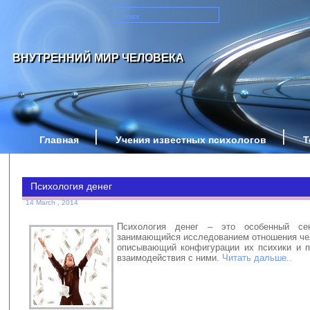
ВНУТРЕННИЙ МИР ЧЕЛОВЕКА
Главная
Учения известных психологов
Т
Психология денег
14 March , 2014
Психология денег – это особенный сек
занимающийся исследованием отношения чел
описывающий конфигурации их психики и п
взаимодействия с ними.
Читать дальше..