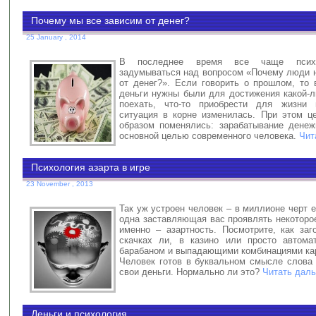
Почему мы все зависим от денег?
25 January , 2014
В последнее время все чаще психо
задумываться над вопросом «Почему люди н
от денег?». Если говорить о прошлом, то
деньги нужны были для достижения какой-л
поехать, что-то приобрести для жизни и
ситуация в корне изменилась. При этом ц
образом поменялись: зарабатывание дене
основной целью современного человека.
Чит
Психология азарта в игре
23 November , 2013
Так уж устроен человек – в миллионе черт е
одна заставляющая вас проявлять некоторо
именно – азартность. Посмотрите, как заг
скачках ли, в казино или просто автома
барабаном и выпадающими комбинациями ка
Человек готов в буквальном смысле слова 
свои деньги. Нормально ли это?
Читать даль
Деньги и психология