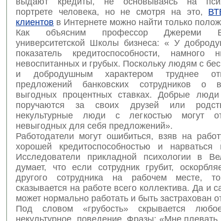
выдают кредиты, не основываясь на псих
портрете человека, но не смотря на это,
ВТ
клиентов
в Интернете можно найти только поло
Как объясним профессор Джереми Б
университетской Школы бизнеса: « У доброд
показатель кредитоспособности, намного
невоспитанных и грубых. Поскольку людям с б
и добродушным характером труднее отк
предложений банковских сотрудников о в
выгодных процентных ставках. Добрые люди
поручаются за своих друзей или родст
некультурные люди с легкостью могут от
невыгодных для себя предложений».
Работодатели могут ошибиться, взяв на работ
хорошей кредитоспособностью и нарваться 
Исследователи прикладной психологии в Ве
думает, что если сотрудник грубит, оскорбля
другого сотрудника на рабочем месте, т
сказывается на работе всего коллектива. Да и с
может нормально работать и быть застрахован о
Под словом «грубость» скрывается любое
некультурное, поведение. Фразы: «Мне плевать 