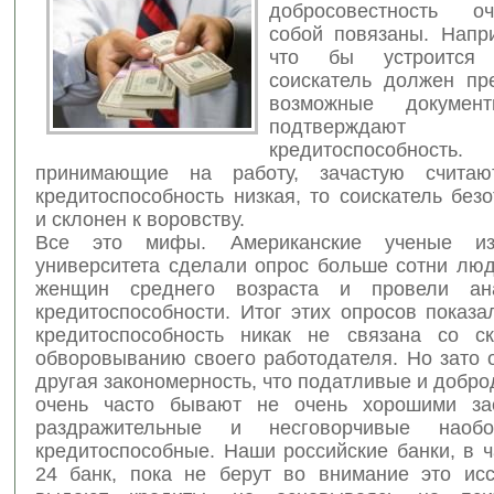
добросовестность оч
собой повязаны. Нап
что бы устроится
соискатель должен пр
возможные докумен
подтвержда
кредитоспособность.
принимающие на работу, зачастую считаю
кредитоспособность низкая, то соискатель без
и склонен к воровству.
Все это мифы. Американские ученые из
университета сделали опрос больше сотни люд
женщин среднего возраста и провели а
кредитоспособности. Итог этих опросов показа
кредитоспособность никак не связана со с
обворовыванию своего работодателя. Но зато 
другая закономерность, что податливые и доб
очень часто бывают не очень хорошими за
раздражительные и несговорчивые наоб
кредитоспособные. Наши российские банки, в 
24 банк, пока не берут во внимание это ис