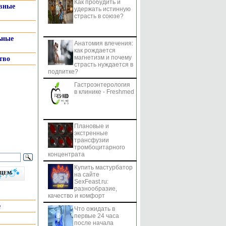
Как пробудить и
системы
вные
удержать истинную
страсть в союзе?
ьные
Анатомия влечения:
как рождается
магнетизм и почему
тво
страсть нуждается в
подпитке?
Гастроэнтерология
в клинике - Freshmed
Плановые и
экстренные
трансфузии
тромбоцитарного
концентрата
Купить мастурбатор
бщем
на сайте
SexFeast.ru:
разнообразие,
качество и комфорт
е
Что ожидать в
первые 24 часа
после начала