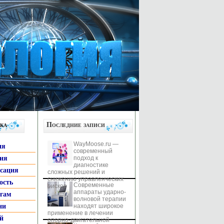
ка
Последние записи
WayMoose.ru —
ия
современный
гия
подход к
диагностике
ксация
сложных решений и
снижению управленческих
ость
Современные
рисков
аппараты ударно-
ьгам
волновой терапии
ни
находят широкое
применение в лечении
й
опорно-двигательной