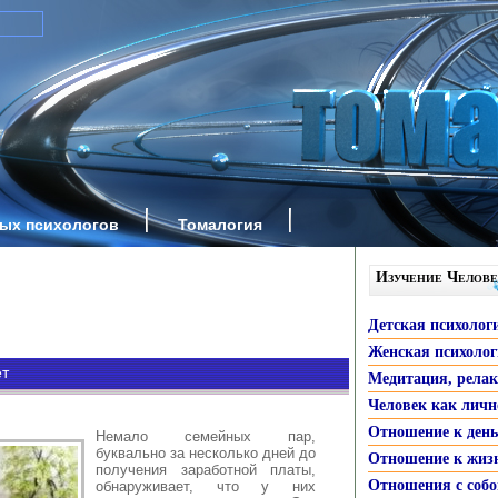
ных психологов
Томалогия
Изучение Челове
Детская психолог
Женская психоло
ет
Медитация, рела
Человек как личн
Отношение к ден
Немало семейных пар,
буквально за несколько дней до
Отношение к жиз
получения заработной платы,
Отношения с собо
обнаруживает, что у них