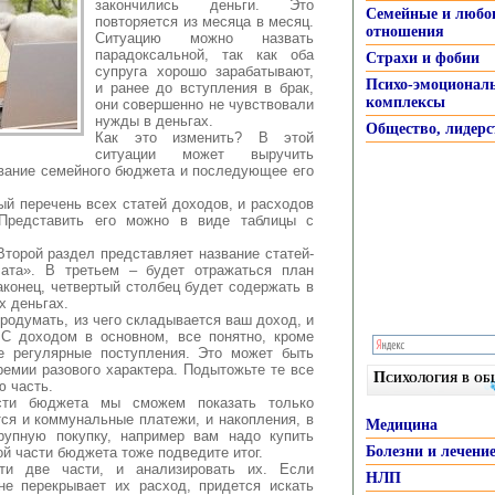
закончились деньги. Это
Семейные и любо
повторяется из
месяца в месяц.
отношения
Ситуацию можно назвать
парадоксальной, так как оба
Страхи и фобии
супруга хорошо зарабатывают,
Психо-эмоционал
и ранее до вступления в брак,
комплексы
они совершенно не чувствовали
нужды в деньгах.
Общество, лидерс
Как это изменить? В этой
ситуации может выручить
ование семейного бюджета и последующее его
й перечень всех статей доходов, и расходов
 Представить его можно в виде таблицы с
торой раздел представляет название статей-
лата». В третьем – будет отражаться план
конец, четвертый столбец будет содержать в
х деньгах.
родумать, из чего складывается ваш доход, и
 С доходом в основном, все понятно, кроме
е регулярные поступления. Это может быть
ремии разового характера. Подытожьте те все
Психология в о
ю часть.
сти бюджета мы сможем показать только
ся и коммунальные платежи, и накопления, в
Медицина
рупную покупку, например вам надо купить
Болезни и лечени
й части бюджета тоже подведите итог.
эти две части, и анализировать их. Если
НЛП
не перекрывает их расход, придется искать