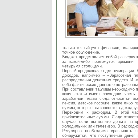
только точный учет финансов, планир
точное соблюдение.
Бюджет представляет собой развернуты
за какой-либо промежуток времени.
четырьмя столбцами.
Первый предназначен для нумерации. В
доходов, например – «Заработная п
распределения денежных средств. И на
себе фактические данные о потраченны
При составлении таблицы необходимо п
какие статьи имеет расходная часть.
заработной платы сюда относятся вс
пенсия, детское пособие, какие либо п
суммы, которые вы занесете в доходну
Переходим к расходам. В этой ча
приблизительные суммы. Сюда относят
случае, если вы копите деньги на к
холодильник или телевизор. В расходно
Регулярно необходимо сравнивать 
обнаружится, что поступление денег 