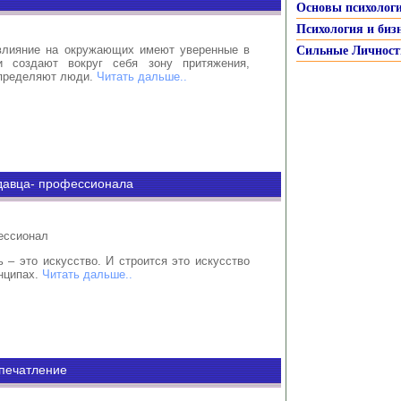
Основы психолог
Психология и биз
влияние на окружающих имеют уверенные в
Сильные Личност
 создают вокруг себя зону притяжения,
определяют люди.
Читать дальше..
давца- профессионала
ессионал
 – это искусство. И строится это искусство
нципах.
Читать дальше..
впечатление