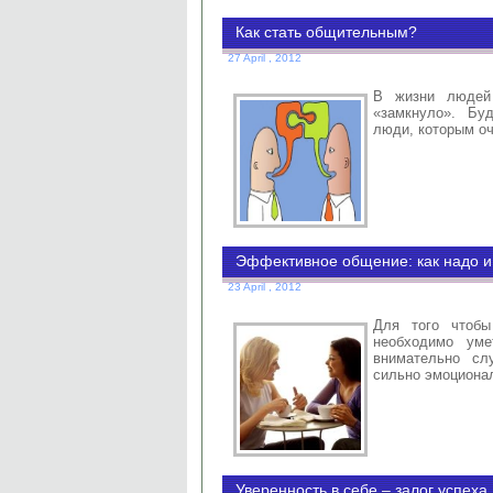
Как стать общительным?
27 April , 2012
В жизни людей 
«замкнуло». Бу
люди, которым о
Эффективное общение: как надо и
23 April , 2012
Для того чтобы
необходимо уме
внимательно сл
сильно эмоциона
Уверенность в себе – залог успеха