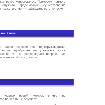
рых ранее утверждалось.Примером прямого
, служило предсказание существование
 позже все могли наблюдать ее в телескоп.
на 3 типа
да человек возносит себя над окружающими.
 его взгляд обращен сверху вниз и в голосе
казной тон, он редко задает вопросы, как
поряжения.
Читать дальше..
о главных вещей, которые влияют на
ог, но все их не перечесть.