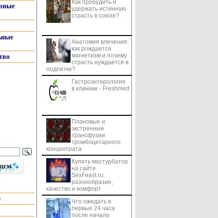
Как пробудить и
системы
вные
удержать истинную
страсть в союзе?
ьные
Анатомия влечения:
как рождается
магнетизм и почему
тво
страсть нуждается в
подпитке?
Гастроэнтерология
в клинике - Freshmed
Плановые и
экстренные
трансфузии
тромбоцитарного
концентрата
Купить мастурбатор
бщем
на сайте
SexFeast.ru:
разнообразие,
качество и комфорт
е
Что ожидать в
первые 24 часа
после начала