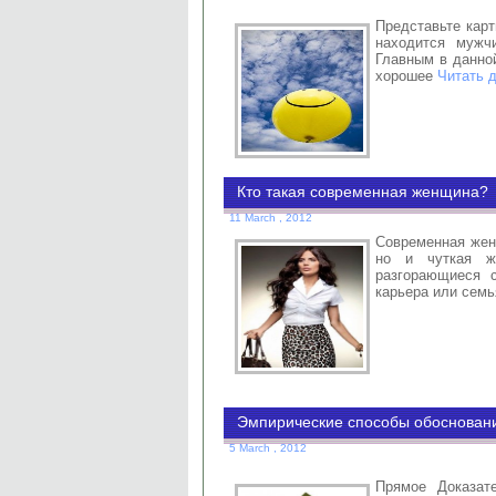
Представьте карт
находится мужч
Главным в данной
хорошее
Читать 
Кто такая современная женщина?
11 March , 2012
Современная женщ
но и чуткая ж
разгорающиеся 
карьера или семь
Эмпирические способы обосновани
5 March , 2012
Прямое Доказат