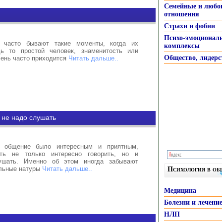
Семейные и любо
отношения
Страхи и фобии
Психо-эмоционал
часто бывают такие моменты, когда их
комплексы
дь то простой человек, знаменитость или
Общество, лидерс
чень часто приходится
Читать дальше..
 не надо слушать
 общение было интересным и приятным,
ть не только интересно говорить, но и
ушать. Именно об этом иногда забывают
льные натуры
Читать дальше..
Психология в о
Медицина
Болезни и лечени
НЛП