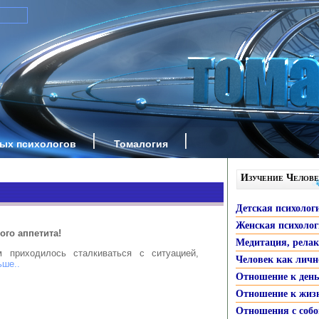
ных психологов
Томалогия
Изучение Челове
Детская психолог
Женская психоло
го аппетита!
Медитация, рела
м приходилось сталкиваться с ситуацией,
Человек как личн
ьше..
Отношение к ден
Отношение к жиз
Отношения с собо