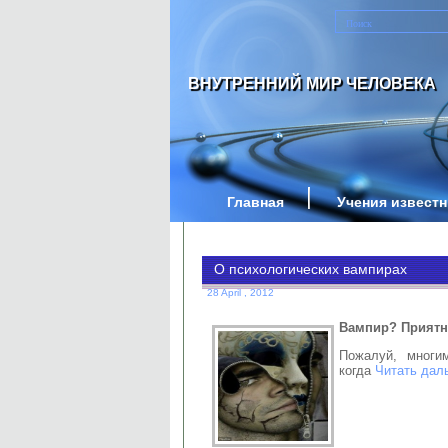
ВНУТРЕННИЙ МИР ЧЕЛОВЕКА
Главная
Учения извест
О психологических вампирах
28 April , 2012
Вампир? Приятно
Пожалуй, многи
когда
Читать дал