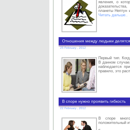
явления, о кото
доказательства
планеты Нептун и
Читать дальше..
Отношения между людьми делятся 
25 February , 2012
Первый тип. Ког
В данном случае,
наблюдается при
правило, это рас
В споре нужно проявить гибкость
22 February , 2012
В споре мног
положительный ит