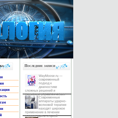
ка
Последние записи
WayMoose.ru —
ия
современный
гия
подход к
диагностике
ксация
сложных решений и
снижению управленческих
ость
Современные
рисков
аппараты ударно-
ьгам
волновой терапии
ни
находят широкое
применение в лечении
й
опорно-двигательной