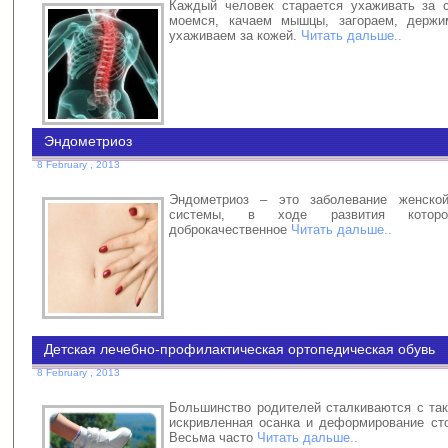
Каждый человек старается ухаживать за 
моемся, качаем мышцы, загораем, держи
ухаживаем за кожей.
Читать дальше..
Эндометриоз
8 February , 2013
Эндометриоз – это заболевание женской
системы, в ходе развития которог
доброкачественное
Читать дальше..
Детская лечебно-профилактическая ортопедическая обувь
8 February , 2013
Большинство родителей сталкиваются с так
искривленная осанка и деформирование сто
Весьма часто
Читать дальше..