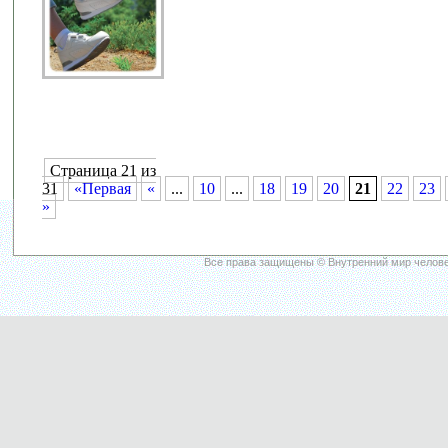
Страница 21 из
31
«Первая
«
...
10
...
18
19
20
21
22
23
»
Все права защищены © Внутренний мир челове