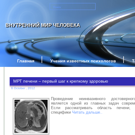
ВНУТРЕННИЙ МИР ЧЕЛОВЕКА
Главная
Учения известных психологов
Т
МРТ печени – первый шаг к крепкому здоровью
6 October , 2012
Проведение неинвазивного достоверно
является одной из главных задач соврем
Если рассматривать область печени, 
специфики
Читать дальше..