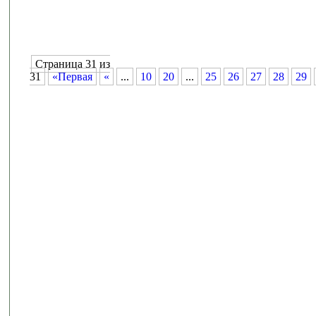
Страница 31 из
31
«Первая
«
...
10
20
...
25
26
27
28
29