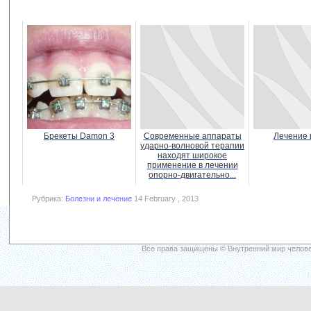
Брекеты Damon 3
Современные аппараты
Лечение 
ударно-волновой терапии
находят широкое
применение в лечении
опорно-двигательно...
Рубрика:
Болезни и лечение
14 February , 2013
Все права защищены © Внутренний мир челове