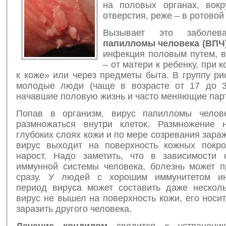
на половых органах, вокр
отверстия, реже –
в ротовой
Вызывает это заболе
папилломы человека (ВПЧ
инфекция половым путем, в
– от матери к ребенку, при 
к коже» или через предметы быта. В группу р
молодые люди (чаще в возрасте от 17 до 3
начавшие половую жизнь и часто меняющие пар
Попав в организм, вирус папилломы челове
размножаться внутри клеток. Размножение 
глубоких слоях кожи и по мере созревания зара
вирус выходит на поверхность кожных покро
нарост. Надо заметить, что в зависимости 
иммунной системы человека, болезнь может п
сразу. У людей с хорошим иммунитетом ин
период вируса может составить даже несколь
вирус не вышел на поверхность кожи, его носи
заразить другого человека.
Лечение кондилом
сводится к устранени