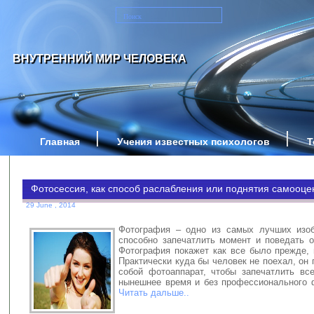
ВНУТРЕННИЙ МИР ЧЕЛОВЕКА
Главная
Учения известных психологов
Т
Фотосессия, как способ раслабления или поднятия самооце
29 June , 2014
Фотография – одно из самых лучших изоб
способно запечатлить момент и поведать 
Фотография покажет как все было прежде, 
Практически куда бы человек не поехал, он 
собой фотоаппарат, чтобы запечатлить все
нынешнее время и без профессионального 
Читать дальше..