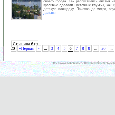
своего города. Как распустились листья н
красивые сделали цветочные клумбы, как к
детскую площадку. Приехав до метро, оп
дальше..
Страница 6 из
20
«Первая
«
...
3
4
5
6
7
8
9
...
20
...
Все права защищены © Внутренний мир челове