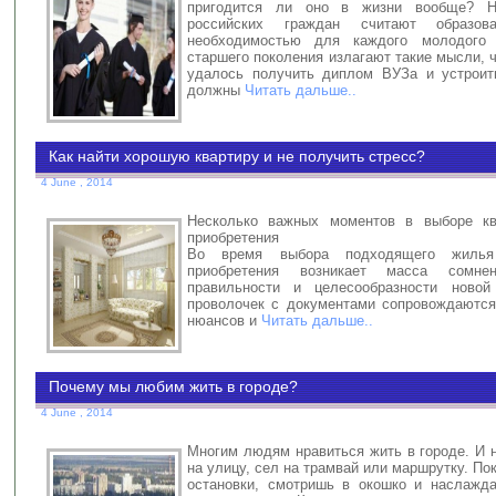
пригодится ли оно в жизни вообще? Н
российских граждан считают образо
необходимостью для каждого молодого
старшего поколения излагают такие мысли, 
удалось получить диплом ВУЗа и устроит
должны
Читать дальше..
Как найти хорошую квартиру и не получить стресс?
4 June , 2014
Несколько важных моментов в выборе к
приобретения
Во время выбора подходящего жиль
приобретения возникает масса сомн
правильности и целесообразности новой
проволочек с документами сопровождаютс
нюансов и
Читать дальше..
Почему мы любим жить в городе?
4 June , 2014
Многим людям нравиться жить в городе. И 
на улицу, сел на трамвай или маршрутку. По
остановки, смотришь в окошко и наслажд