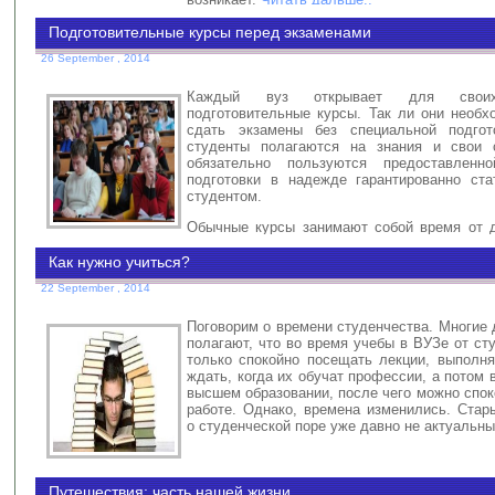
Подготовительные курсы перед экзаменами
26 September , 2014
Каждый вуз открывает для своих
подготовительные курсы. Так ли они необ
сдать экзамены без специальной подгот
студенты полагаются на знания и свои 
обязательно пользуются предоставленн
подготовки в надежде гарантированно ст
студентом.
Обычные курсы занимают собой время от 
года. Это годичные программы курсов, которые длятся,
Читать да
Как нужно учиться?
22 September , 2014
Поговорим о времени студенчества. Многие 
полагают, что во время учебы в ВУЗе от ст
только спокойно посещать лекции, выполня
ждать, когда их обучат профессии, а потом
высшем образовании, после чего можно спок
работе. Однако, времена изменились. Стар
о студенческой поре уже давно не актуальн
Путешествия: часть нашей жизни