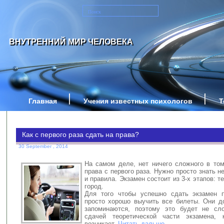
ВНУТРЕННИЙ МИР ЧЕЛОВЕКА
Главная
Учения известных психологов
Т
Как с первого раза сдать на права?
30 September , 2014
На самом деле, нет ничего сложного в том
права с первого раза. Нужно просто знать н
и правила. Экзамен состоит из 3-х этапов: т
город.
Для того чтобы успешно сдать экзамен п
просто хорошо выучить все билеты. Они д
запоминаются, поэтому это будет не сл
сдачей теоретической части экзамена, 
возникает.
Читать дальше..