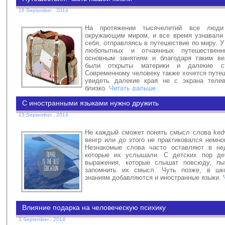
16 September , 2014
На протяжении тысячелетий все люди 
окружающим миром, и все время узнавали 
себя, отправляясь в путешествие по миру. 
любопытных и отчаянных путешественн
основным занятиям и благодаря таким ве
были открыты материки и далекие ст
Современному человеку также хочется путе
увидеть далекие края не с экрана телев
близко,
Читать дальше..
С иностранными языками нужно дружить
13 September , 2014
Не каждый сможет понять смысл слова kedv
венгр или до этого не практиковался немно
Незнакомые слова часто оставляют в не
которые их услышали. С детских пор де
выражения, которые слышат повсюду, пы
запомнить их смысл. Чуть позже, в шк
знаниям добавляются и иностранные языки.
Влияние подарка на человеческую психику
3 September , 2014