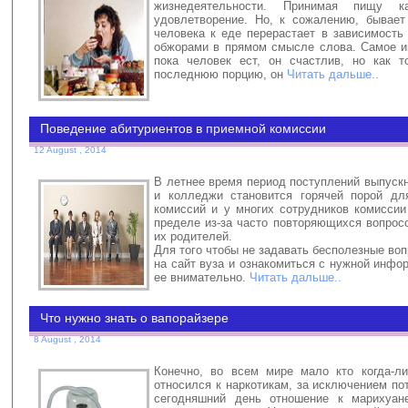
жизнедеятельности. Принимая пищу 
удовлетворение. Но, к сожалению, бывает
человека к еде перерастает в зависимость
обжорами в прямом смысле слова. Самое ин
пока человек ест, он счастлив, но как т
последнюю порцию, он
Читать дальше..
Поведение абитуриентов в приемной комиссии
12 August , 2014
В летнее время период поступлений выпуск
и колледжи становится горячей порой дл
комиссий и у многих сотрудников комиссии
пределе из-за часто повторяющихся вопрос
их родителей.
Для того чтобы не задавать бесполезные во
на сайт вуза и ознакомиться с нужной инфо
ее внимательно.
Читать дальше..
Что нужно знать о вапорайзере
8 August , 2014
Конечно, во всем мире мало кто когда-л
относился к наркотикам, за исключением по
сегодняшний день отношение к марихуан