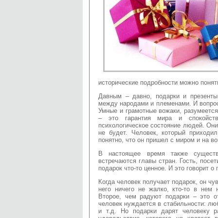
исторические подробности можно понят
Давным – давно, подарки и презенты
между народами и племенами. И вопрос
Умные и грамотные вожаки, разумеется
– это гарантия мира и спокойст
психологическое состояние людей. Они
не будет. Человек, который приходи
понятно, что он пришел с миром и на в
В настоящее время также существу
встречаются главы стран. Гость, посе
подарок что-то ценное. И это говорит о
Когда человек получает подарок, он чув
него ничего не жалко, кто-то в нем 
Второе, чем радуют подарки – это о
человек нуждается в стабильности: люб
и т.д. Но подарки дарят человеку р