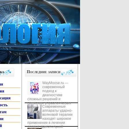
ка
Последние записи
WayMoose.ru —
ия
современный
гия
подход к
диагностике
ксация
сложных решений и
снижению управленческих
ость
Современные
рисков
аппараты ударно-
ьгам
волновой терапии
ни
находят широкое
применение в лечении
й
опорно-двигательной