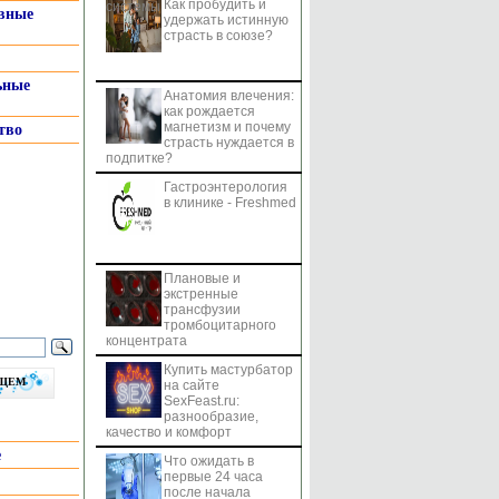
Как пробудить и
системы
вные
удержать истинную
страсть в союзе?
ьные
Анатомия влечения:
как рождается
магнетизм и почему
тво
страсть нуждается в
подпитке?
Гастроэнтерология
в клинике - Freshmed
Плановые и
экстренные
трансфузии
тромбоцитарного
концентрата
Купить мастурбатор
бщем
на сайте
SexFeast.ru:
разнообразие,
качество и комфорт
е
Что ожидать в
первые 24 часа
после начала