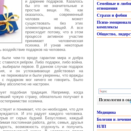
и дарение подарков. Казалось
Семейные и любо
бы это не значительные и
отношения
простые вещи. Но, как
оказалось, современный
Страхи и фобии
человек не может
Психо-эмоционал
существовать без этих
комплексы
элементарных вещей. А все
происходит потому, что в этом
Общество, лидерс
процессе активное участие
принимает
человеческая
психика. И узнав некоторые
ь воздействие подарков на человека.
 были чем-то вроде гарантии мира и добра
 ставился ребром. Либо подарки, либо война.
, выбирали первое. В данном случае подарок
вия, и он успокаивающе действовал на
 не переживали и были уверенны, что вражды
л с подарком мог ничего не говорить. Было
ойну абсолютно не настроен.
ет подобная традиция. Например, когда
тивший чужую страну, обязательно получает в
Психология в о
 гостеприимстве хозяина.
ствует и понимает, что он необходим, что для
Медицина
нуждается. И это радует каждого человека.
трыв от серых будней. Безусловно, каждый
Болезни и лечени
имая постоянная работа, дети, семья, друзья
НЛП
адость, возможность отдохнуть и получить