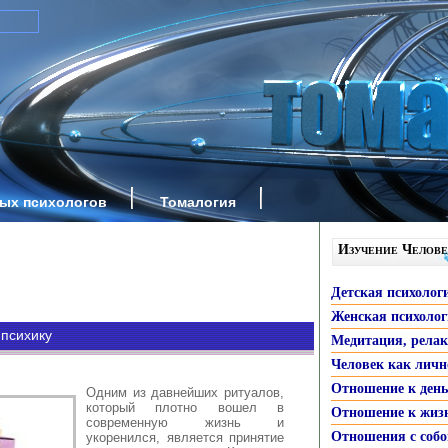
ных психологов
Томалогия
Изучение Челове
Детская психолог
Женская психоло
 психику
Медитация, рела
Человек как личн
Отношение к ден
Одним из давнейших ритуалов,
который плотно вошел в
Отношение к жиз
современную жизнь и
Отношения с собо
укоренился, является принятие