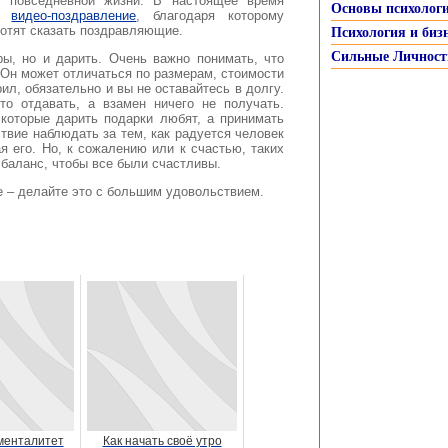
 в повседневной жизни. В настоящее время
Основы психолог
ся
видео-поздравление
, благодаря которому
хотят сказать поздравляющие.
Психология и биз
Сильные Личност
ы, но и дарить. Очень важно понимать, что
 Он может отличаться по размерам, стоимости
рил, обязательно и вы не оставайтесь в долгу.
то отдавать, а взамен ничего не получать.
 которые дарить подарки любят, а принимать
твие наблюдать за тем, как радуется человек
я его. Но, к сожалению или к счастью, таких
 баланс, чтобы все были счастливы.
е – делайте это с большим удовольствием.
менталитет
Как начать своё утро