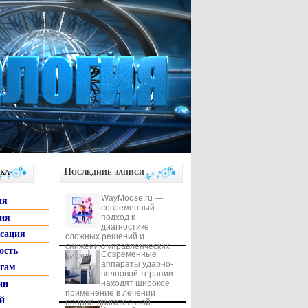
ка
Последние записи
WayMoose.ru —
ия
современный
гия
подход к
диагностике
ксация
сложных решений и
снижению управленческих
ость
Современные
рисков
аппараты ударно-
ьгам
волновой терапии
ни
находят широкое
применение в лечении
й
опорно-двигательной