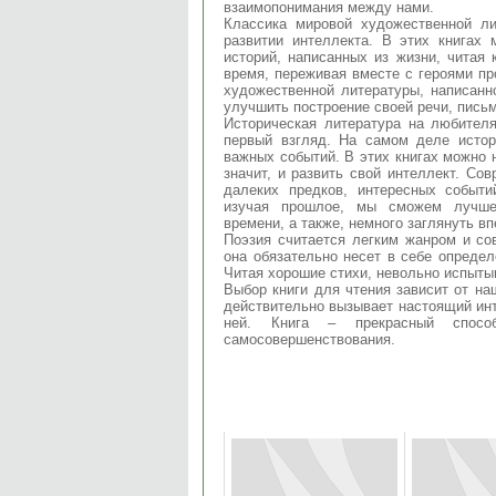
взаимопонимания между нами.
Классика мировой художественной л
развитии интеллекта. В этих книгах
историй, написанных из жизни, читая
время, переживая вместе с героями п
художественной литературы, написан
улучшить построение своей речи, пись
Историческая литература на любителя
первый взгляд. На самом деле истор
важных событий. В этих книгах можно н
значит, и развить свой интеллект. С
далеких предков, интересных событ
изучая прошлое, мы сможем лучше
времени, а также, немного заглянуть вп
Поэзия считается легким жанром и со
она обязательно несет в себе определ
Читая хорошие стихи, невольно испыты
Выбор книги для чтения зависит от наш
действительно вызывает настоящий инт
ней. Книга – прекрасный спос
самосовершенствования.