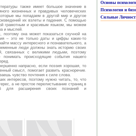
Основы психолог
итературы также имеет большое значение в
Психология и биз
 много жизненных и правдивых человеческих
 которые мы попадаем в другой мир и другое
Сильные Личност
роизведений их взлеты и падения. С помощью
ной грамотным и красивым языком, мы можем
ма и мыслей.
, поэтому она может показаться скучной на
ия – это не только даты и цифры каких-то
айти массу интересного и познавательного, а
овременные люди должны знать историю своих
ий, связанных с великими людьми, поэтому
 понимать происходящие события нашего
еред.
вершенно напрасно, если поэзия хорошая, то
енный смысл, помогает развить красноречие.
ваешь чувство почтения к силе слова.
их интересов, поэтому нужно читать, то, что
ерес, а не простое перелистывание страниц в
об для расширения своих познаний и