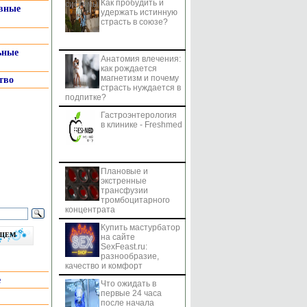
Как пробудить и
системы
вные
удержать истинную
страсть в союзе?
ьные
Анатомия влечения:
как рождается
магнетизм и почему
тво
страсть нуждается в
подпитке?
Гастроэнтерология
в клинике - Freshmed
Плановые и
экстренные
трансфузии
тромбоцитарного
концентрата
Купить мастурбатор
бщем
на сайте
SexFeast.ru:
разнообразие,
качество и комфорт
е
Что ожидать в
первые 24 часа
после начала