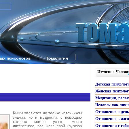
ных психологов
Томалогия
Изучение Челове
Детская психолог
Женская психоло
Медитация, рела
Человек как личн
Отношение к ден
Книги являются не только источником
знаний, но и мудрости, с помощью
Отношение к жиз
которых можно узнать много
Отношения с собо
интересного, расширяя свой кругозор