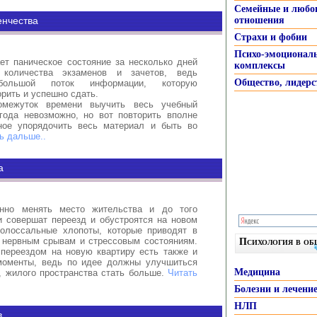
Семейные и любо
енчества
отношения
Страхи и фобии
Психо-эмоционал
ет паническое состояние за несколько дней
комплексы
количества экзаменов и зачетов, ведь
Общество, лидерс
 большой поток информации, которую
рить и успешно сдать.
омежуток времени выучить весь учебный
года невозможно, но вот повторить вполне
ное упорядочить весь материал и быть во
ь дальше..
а
нно менять место жительства и до того
и совершат переезд и обустроятся на новом
олоссальные хлопоты, которые приводят в
к нервным срывам и стрессовым состояниям.
Психология в о
 переездом на новую квартиру есть также и
моменты, ведь по идее должны улучшиться
Медицина
, жилого пространства стать больше.
Читать
Болезни и лечени
НЛП
в