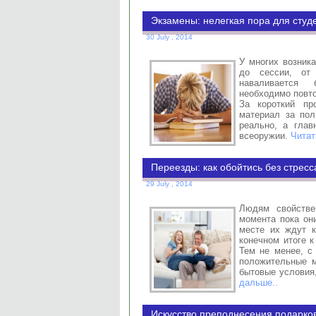
Экзамены: нелегкая пора для студ
30 July , 2014
У многих возника
до сессии, от 
наваливается
необходимо повто
За короткий пр
материал за пол
реально, а глав
всеоружии.
Читат
Переезды: как обойтись без стресс
29 July , 2014
Людям свойстве
момента пока он
месте их ждут к
конечном итоге 
Тем не менее, с
положительные 
бытовые условия
дальше..
Искусство преподнесения подарко