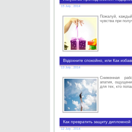
15 July , 2014
Пожалуй, каждый
чувства при полу
Вздохните спокойно, или Как избав
13 July , 2014
Сниженная рабо
апатия, ощущени
для тех, кто поп
Как превратить защиту дипломной 
12 July , 2014