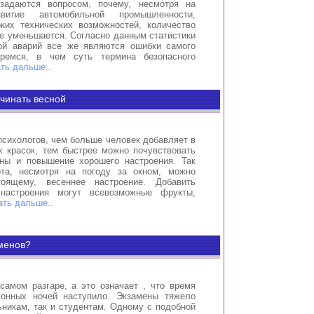
задаются вопросом, почему, несмотря на
звитие автомобильной промышленности,
ких технических возможностей, количество
е уменьшается. Согласно данным статистики
ой аварий все же являются ошибки самого
еремся, в чем суть термина безопасного
ть дальше..
чинать весной
сихологов, чем больше человек добавляет в
х красок, тем быстрее можно почувствовать
ны и повышение хорошего настроения. Так
та, несмотря на погоду за окном, можно
тоящему, весеннее настроение. Добавить
настроения могут всевозможные фрукты,
ать дальше..
аменов?
самом разгаре, а это означает , что время
сонных ночей наступило. Экзамены тяжело
никам, так и студентам. Одному с подобной