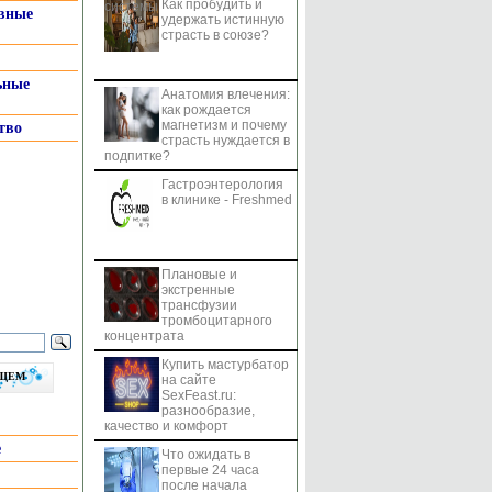
Как пробудить и
системы
вные
удержать истинную
страсть в союзе?
ьные
Анатомия влечения:
как рождается
магнетизм и почему
тво
страсть нуждается в
подпитке?
Гастроэнтерология
в клинике - Freshmed
Плановые и
экстренные
трансфузии
тромбоцитарного
концентрата
Купить мастурбатор
бщем
на сайте
SexFeast.ru:
разнообразие,
качество и комфорт
е
Что ожидать в
первые 24 часа
после начала