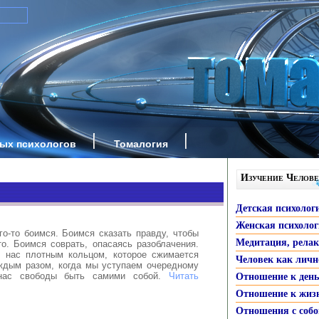
ных психологов
Томалогия
Изучение Челове
Детская психолог
Женская психоло
о-то боимся. Боимся сказать правду, чтобы
Медитация, рела
то. Боимся соврать, опасаясь разоблачения.
 нас плотным кольцом, которое сжимается
Человек как личн
ждым разом, когда мы уступаем очередному
 нас свободы быть самими собой.
Читать
Отношение к ден
Отношение к жиз
Отношения с собо