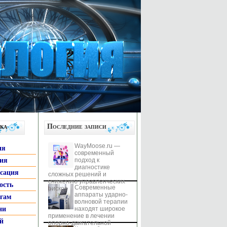
ка
Последние записи
WayMoose.ru —
ия
современный
гия
подход к
диагностике
ксация
сложных решений и
снижению управленческих
ость
Современные
рисков
аппараты ударно-
ьгам
волновой терапии
ни
находят широкое
применение в лечении
й
опорно-двигательной