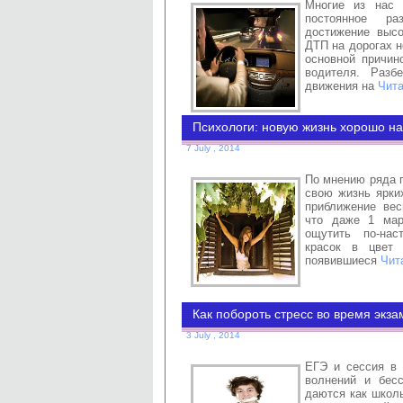
Многие из нас 
постоянное ра
достижение высо
ДТП на дорогах н
основной причин
водителя. Разб
движения на
Чита
Психологи: новую жизнь хорошо на
7 July , 2014
По мнению ряда п
свою жизнь ярки
приближение вес
что даже 1 мар
ощутить по-нас
красок в цвет 
появившиеся
Чит
Как побороть стресс во время экз
3 July , 2014
ЕГЭ и сессия в 
волнений и бес
даются как школь