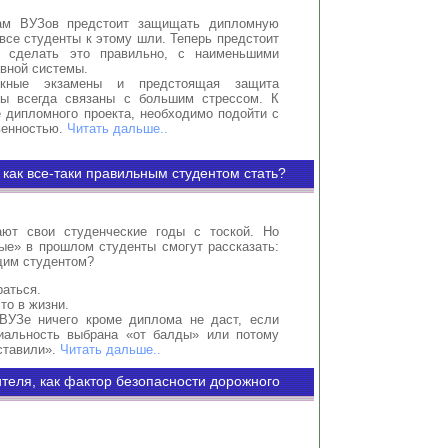
ам ВУЗов предстоит защищать дипломную
 все студенты к этому шли. Теперь предстоит
ак сделать это правильно, с наименьшими
вной системы.
скные экзамены и предстоящая защита
ты всегда связаны с большим стрессом. К
 дипломного проекта, необходимо подойти с
венностью.
Читать дальше..
: как все-таки правильным студентом стать?
ают свои студенческие годы с тоской. Но
ые» в прошлом студенты смогут рассказать:
щим студентом?
раться.
то в жизни.
ВУЗе ничего кроме диплома не даст, если
иальность выбрана «от балды» или потому
ставили».
Читать дальше..
теля, как фактор безопасности дорожного