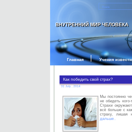
ВНУТРЕННИЙ МИР ЧЕЛОВЕКА
Главная
Учения извест
Как победить свой страх?
31 July , 2014
Мы постоянно чег
не обидеть кого-
Страхи окружают
всё больше с ка
страху, лишая
дальше..