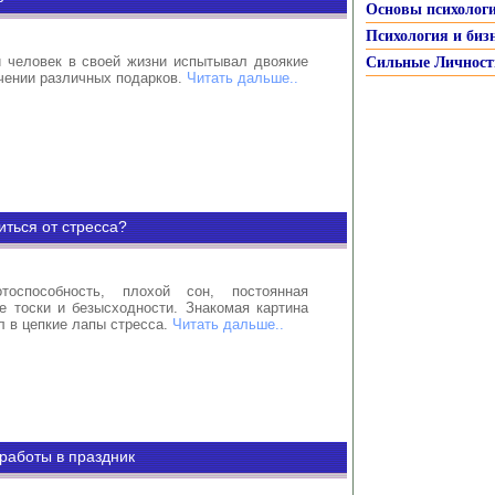
Основы психолог
Психология и биз
 человек в своей жизни испытывал двоякие
Сильные Личност
чении различных подарков.
Читать дальше..
иться от стресса?
тоспособность, плохой сон, постоянная
е тоски и безысходности. Знакомая картина
ал в цепкие лапы стресса.
Читать дальше..
работы в праздник