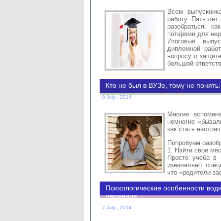
Всем выпускник
работу. Пять лет
разобраться, к
потерями для нер
Итоговые выпу
дипломной рабо
вопросу о защите
большой ответст
Кто не был в ВУЗе, тому не понять
8 July , 2014
Многие вспомин
немногие «бывал
как стать настоя
Попробуем разоб
1. Найти свое мес
Просто учеба в 
изначально спец
что «родители за
Психологические особенности води
движения
7 July , 2014