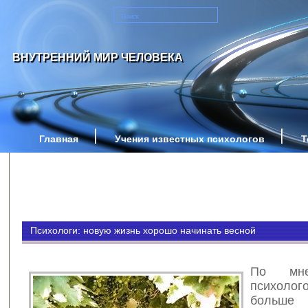
ВНУТРЕННИЙ МИР ЧЕЛОВЕКА
Главная
Учения известных психологов
Т
Психологи: новую жизнь хорошо начинать весной
По мн
психол
больш