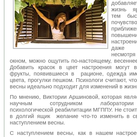
добавл
жизнь яр
тем быс
почувств
приближе
повышен
настроен
даже 
несмотря
окном, можно ощутить по-настоящему, весенне
Добавить красок в цвет настроения могут 
фрукты, появившиеся
в рационе, одежда им
цвета, прогулки пешком. Психологи считают, чт
весны идеально подходит для изменений в жизн
По мнению, Виктории Аршиновой, которая явля
научным сотрудником лаборатори
психологической реабилитации МГППУ. Не стои
в долгий ящик желание что-то изменить в с
наступлением весны.
С наступлением весны, как в нашем настрое