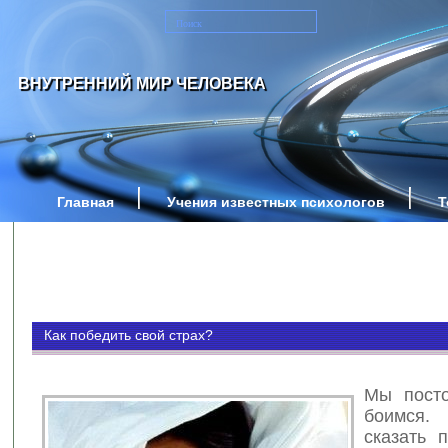
ВНУТРЕННИЙ МИР ЧЕЛОВЕКА
Главная
Учения известных психологов
Т
Как победить свой страх?
Мы посто
боимс
сказать 