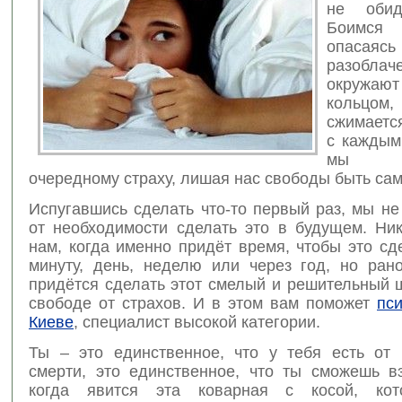
не обиде
Боимся
опасаясь
разоблач
окружают
кольцо
сжимаетс
с каждым
мы у
очередному страху, лишая нас свободы быть сам
Испугавшись сделать что-то первый раз, мы н
от необходимости сделать это в будущем. Ник
нам, когда именно придёт время, чтобы это сд
минуту, день, неделю или через год, но ран
придётся сделать этот смелый и решительный 
свободе от страхов. И в этом вам поможет
пс
Киеве
, специалист высокой категории.
Ты – это единственное, что у тебя есть от
смерти, это единственное, что ты сможешь вз
когда явится эта коварная с косой, кот