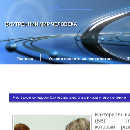
ВНУТРЕННИЙ МИР ЧЕЛОВЕКА
Главная
Учения известных психологов
Т
Что такое синдром бактериального вагиноза и его лечение
Бактериаль
(БВ) – эт
который раз