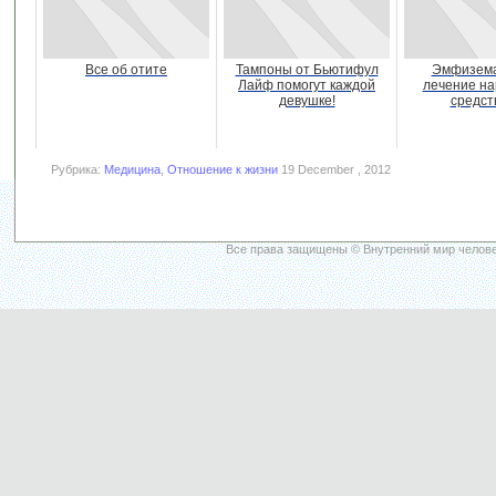
Все об отите
Тампоны от Бьютифул
Эмфизема
Лайф помогут каждой
лечение н
девушке!
средст
Рубрика:
Медицина
,
Отношение к жизни
19 December , 2012
Все права защищены © Внутренний мир челове