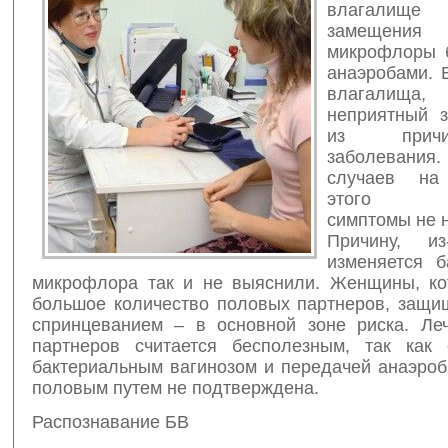
влагали
замещения 
микрофлоры 
анаэробами
. 
влагалища
неприятный 
из прич
заболевания
случаев на
этого за
симптомы не 
Причину, из
изменяется б
микрофлора так и не выяснили. Женщины, к
большое количество половых партнеров, защ
спринцеванием – в основной зоне риска. Ле
партнеров считается бесполезным, так как
бактериальным вагинозом и передачей анаэроб
половым путем не подтверждена.
Распознавание БВ