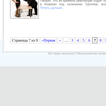
Говорят, что во времена революции ходил 
в Акерман под названием Тургенев, воз
Читать дальше..
Страница 7 из 9
«Первая
«
...
3
4
5
6
7
8
Все права защищены © Внутренний мир челове