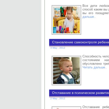
Все дети любозн
способ каким вы 
вы его поощряе
дальше..
Становление самоконтроля ребен
3 May , 2012
Способность чело
состоянием на
обусловлено тре
Читать дальше..
Отставание в психическом развити
2 May , 2012
Отставание реб