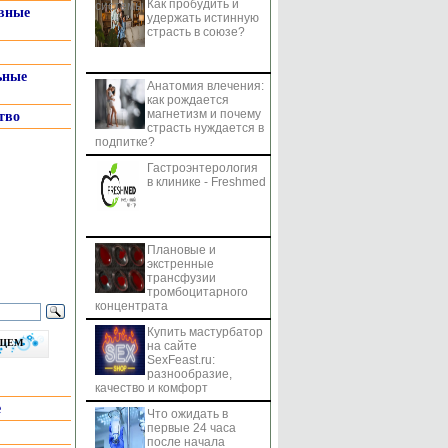
Как пробудить и
системы
вные
удержать истинную
страсть в союзе?
ьные
Анатомия влечения:
как рождается
магнетизм и почему
тво
страсть нуждается в
подпитке?
Гастроэнтерология
в клинике - Freshmed
Плановые и
экстренные
трансфузии
тромбоцитарного
концентрата
Купить мастурбатор
бщем
на сайте
SexFeast.ru:
разнообразие,
качество и комфорт
е
Что ожидать в
первые 24 часа
после начала