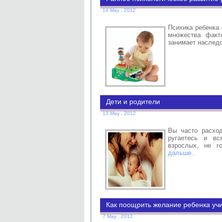
14 May , 2012
Психика ребенка 
множества факт
занимает наслед
Дети и родители
13 May , 2012
Вы часто расхо
ругаетесь и вс
взрослых, не г
дальше..
Как поощрить желание ребенка учи
7 May , 2012