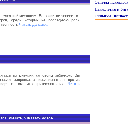
Основы психолог
Психология и биз
– сложный механизм. Ее развитие зависит от
Сильные Личност
оров, среди которых не последнюю роль
ственность
Читать дальше..
дились во мнениях со своим ребенком. Вы
ячески запрещаете высказываться против
оворя о том, что критиковать их.
Читать
тся, думать, узнавать новое