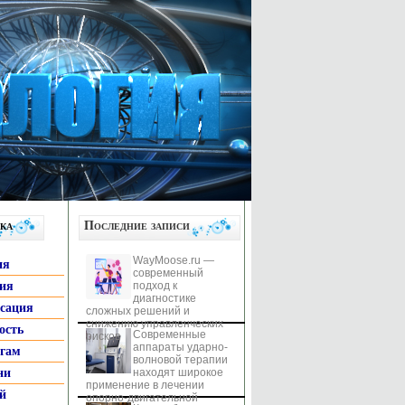
ка
Последние записи
WayMoose.ru —
ия
современный
гия
подход к
диагностике
ксация
сложных решений и
снижению управленческих
ость
Современные
рисков
аппараты ударно-
ьгам
волновой терапии
ни
находят широкое
применение в лечении
й
опорно-двигательной