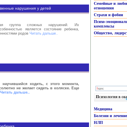
Семейные и любо
венные нарушения у детей
отношения
Страхи и фобии
Психо-эмоционал
бая группа сложных нарушений. Их
комплексы
собенностью является состояние ребенка,
Общество, лидерс
бенностями родов
Читать дальше..
научившийся ходить, с этого момента,
солютно не желает сидеть в коляске. Еще
Читать дальше..
Психология в о
Медицина
Болезни и лечени
НЛП
ребенка