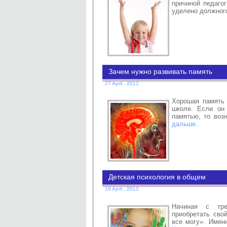
причиной педагог
уделено должног
Зачем нужно развивать память
27 April , 2012
Хорошая память 
школе. Если он
памятью, то воз
дальше..
Детская психология в общем
19 April , 2012
Начиная с тре
приобретать сво
все могу». Имен