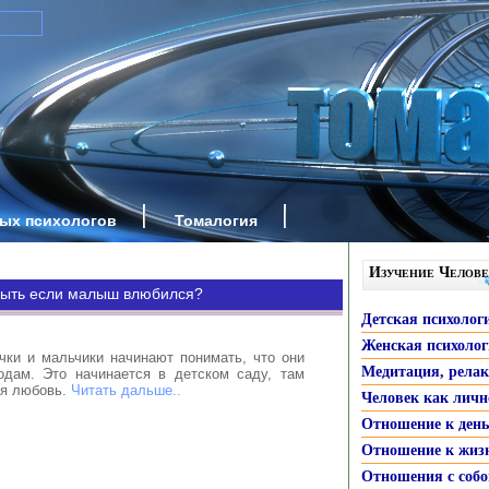
ных психологов
Томалогия
Изучение Челове
быть если малыш влюбился?
Детская психолог
Женская психоло
чки и мальчики начинают понимать, что они
Медитация, рела
одам. Это начинается в детском саду, там
ая любовь.
Читать дальше..
Человек как личн
Отношение к ден
Отношение к жиз
Отношения с собо