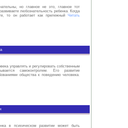
ательны, но главное не это, главное тот
развиваете любознательность ребенка. Когда
те, то он работает как прилежный
Читать
ка
века управлять и регулировать собственным
зывается самоконтролем. Его развитие
бованиями общества к поведению человека.
и
енка в психическом развитии может быть