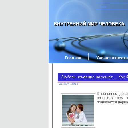
ВНУТРЕННИЙ МИР ЧЕЛОВЕКА
Главная
Учения извест
Любовь нечаянно нагрянет.… Как 
21 May , 2012
В основном дево
разные к трем г
появляется перв