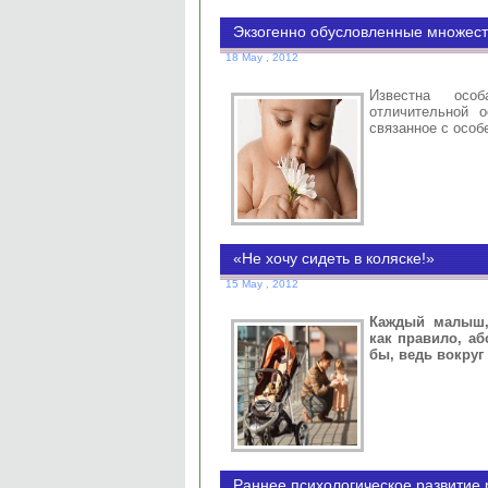
Экзогенно обусловленные множест
18 May , 2012
Известна осо
отличительной о
связанное с осо
«Не хочу сидеть в коляске!»
15 May , 2012
Каждый малыш, 
как правило, аб
бы, ведь вокруг
Раннее психологическое развитие 