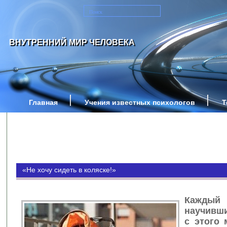
ВНУТРЕННИЙ МИР ЧЕЛОВЕКА
Главная
Учения известных психологов
Т
«Не хочу сидеть в коляске!»
Кажды
научивши
с этого 