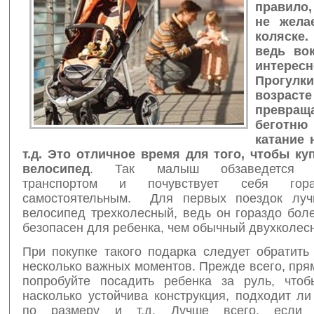
правило
не жела
коляск
ведь вок
интересн
Прогул
возрасте
превр
беготню
катание 
т.д. Это отличное время для того, чтобы ку
велосипед
. Так малыш обзаведется с
транспортом и почувствует себя гор
самостоятельным. Для первых поездок луч
велосипед трехколесный, ведь он гораздо бол
безопасен для ребенка, чем обычный двухколес
При покупке такого подарка следует обратить
несколько важных моментов. Прежде всего, пря
попробуйте посадить ребенка за руль, чтоб
насколько устойчива конструкция, подходит л
по размеру и т.д. Лучше всего, если 