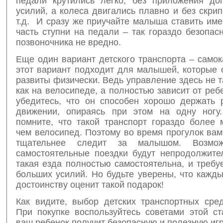
педали крутились легко, без приложения до
усилий, а колеса двигались плавно и без скрип
т.д. И сразу же приучайте малыша ставить им
часть ступни на педали – так гораздо безопас
позвоночника не вредно.
Еще один вариант детского транспорта – самок
этот вариант подходит для малышей, которые 
развиты физически. Ведь управление здесь не т
как на велосипеде, а полностью зависит от реб
убедитесь, что он способен хорошо держать 
движении, опираясь при этом на одну ногу.
помните, что такой транспорт гораздо более 
чем велосипед. Поэтому во время прогулок ва
тщательнее следит за малышом. Возмож
самостоятельные поездки будут непродолжите
такая езда полностью самостоятельна, и треб
больших усилий. Но будьте уверены, что кажд
достоинству оценит такой подарок!
Как видите, выбор детских транспортных сред
При покупке воспользуйтесь советами этой ст
ваш ребенок получит безопасную и полезную иг