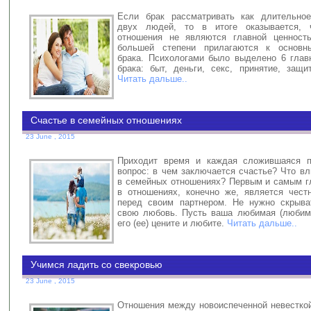
Если брак рассматривать как длительное
двух людей, то в итоге оказывается, 
отношения не являются главной ценност
большей степени прилагаются к основн
брака. Психологами было выделено 6 глав
брака: быт, деньги, секс, принятие, защи
Читать дальше..
Счастье в семейных отношениях
23 June , 2015
Приходит время и каждая сложившаяся п
вопрос: в чем заключается счастье? Что в
в семейных отношениях? Первым и самым 
в отношениях, конечно же, является честн
перед своим партнером. Не нужно скрыва
свою любовь. Пусть ваша любимая (любимы
его (ее) цените и любите.
Читать дальше..
Учимся ладить со свекровью
23 June , 2015
Отношения между новоиспеченной невестко