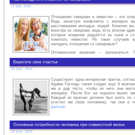
17 July , 2015
Отношения свекрови и невестки – это клас
Ведь зачастую конфликты с матерью м
расставанием молодых людей. Конечно же,
монстра из свекрови, ведь есть вполне ад
которые искренне радуются за сына и ст
помогать невестке. Но таких случаев 
наладить отношения со свекровью?
Оптимальное решение – разъехаться. 
проживать в чужом доме, вы никогда не сможете стать в н
хозяйкой. Свекровь всегда будет воспринимать вас в ка
Берегите свое счастье
претендующей занять ее место.
23 June , 2015
Читать дальше..
Существует одна интересная притча, согла
Адама Господь также создал еще 9 мужчин
им в дар тесто, чтобы из него они могл
женщину. После Бог на подносе вынес им
Каждый из мужчин должен был взять по о
угостил им свою половинку, так они и 
дальше..
Основные потребности человека при совместной жизни
23 June , 2015