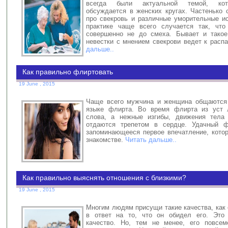
всегда были актуальной темой, кот
обсуждается в женских кругах. Частенько
про свекровь и различные уморительные ис
практике чаще всего случается так, что
совершенно не до смеха. Бывает и такое
невестки с мнением свекрови ведет к расп
дальше..
Как правильно флиртовать
19 June , 2015
Чаще всего мужчина и женщина общаются 
языке флирта. Во время флирта из уст 
слова, а нежные изгибы, движения тела 
отдаются трепетом в сердце. Удачный ф
запоминающееся первое впечатление, котор
знакомстве.
Читать дальше..
Как правильно выяснять отношения с близкими?
19 June , 2015
Многим людям присущи такие качества, как
в ответ на то, что он обидел его. Это 
качество. Но, тем не менее, его повсем