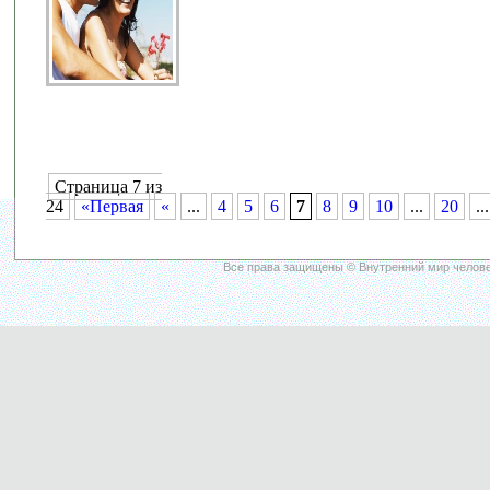
Страница 7 из
24
«Первая
«
...
4
5
6
7
8
9
10
...
20
...
Все права защищены © Внутренний мир челове