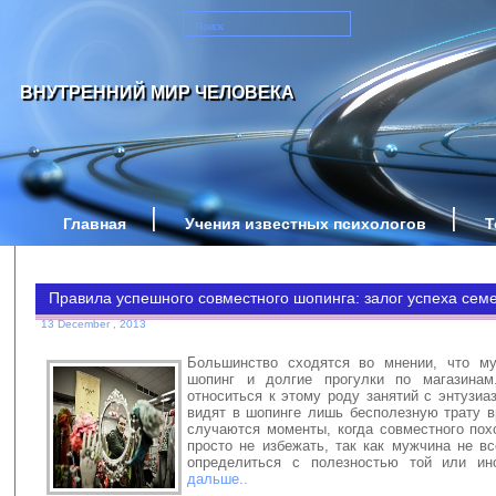
ВНУТРЕННИЙ МИР ЧЕЛОВЕКА
Главная
Учения известных психологов
Т
Правила успешного совместного шопинга: залог успеха сем
13 December , 2013
Большинство сходятся во мнении, что м
шопинг и долгие прогулки по магазина
относиться к этому роду занятий с энтузи
видят в шопинге лишь бесполезную трату в
случаются моменты, когда совместного пох
просто не избежать, так как мужчина не в
определиться с полезностью той или и
дальше..