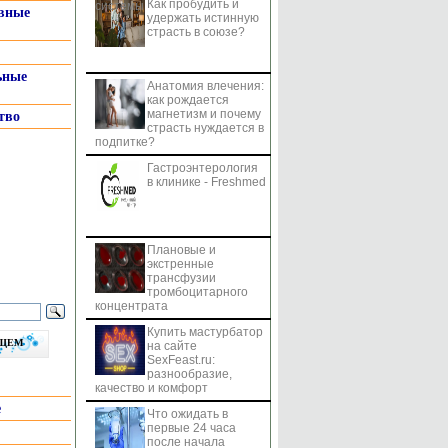
Как пробудить и
системы
вные
удержать истинную
страсть в союзе?
ьные
Анатомия влечения:
как рождается
магнетизм и почему
тво
страсть нуждается в
подпитке?
Гастроэнтерология
в клинике - Freshmed
Плановые и
экстренные
трансфузии
тромбоцитарного
концентрата
Купить мастурбатор
бщем
на сайте
SexFeast.ru:
разнообразие,
качество и комфорт
е
Что ожидать в
первые 24 часа
после начала