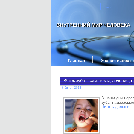
ВНУТРЕННИЙ МИР ЧЕЛОВЕКА
Главная
Учения извест
Флюс зуба – симптомы, лечение, 
6 June , 2013
В наши дни неред
зуба, называемое
Читать дальше..