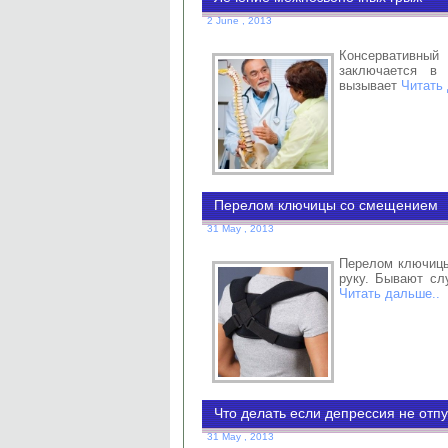
2 June , 2013
Консервативны
заключается в 
вызывает
Читать
Перелом ключицы со смещением
31 May , 2013
Перелом ключицы
руку. Бывают сл
Читать дальше..
Что делать если депрессия не отп
31 May , 2013