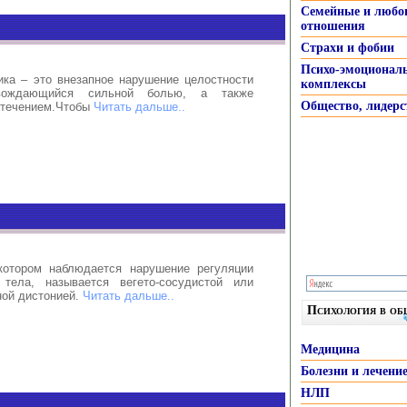
Семейные и любо
отношения
Страхи и фобии
Психо-эмоционал
ика – это внезапное нарушение целостности
комплексы
овождающийся сильной болью, а также
Общество, лидерс
отечением.Чтобы
Читать дальше..
котором наблюдается нарушение регуляции
 тела, называется вегето-сосудистой или
ной дистонией.
Читать дальше..
Психология в о
Медицина
Болезни и лечени
НЛП