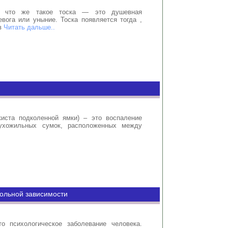
, что же такое тоска — это душевная
евога или уныние. Тоска появляется тогда ,
 в
Читать дальше..
киста подколенной ямки) – это воспаление
ухожильных сумок, расположенных между
гольной зависимости
о психологическое заболевание человека.