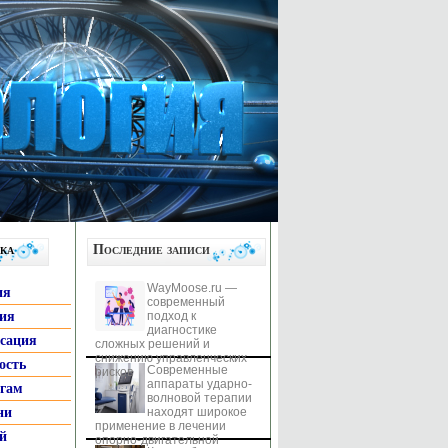
ка
Последние записи
WayMoose.ru —
ия
современный
гия
подход к
диагностике
ксация
сложных решений и
снижению управленческих
ость
Современные
рисков
аппараты ударно-
ьгам
волновой терапии
ни
находят широкое
применение в лечении
й
опорно-двигательной