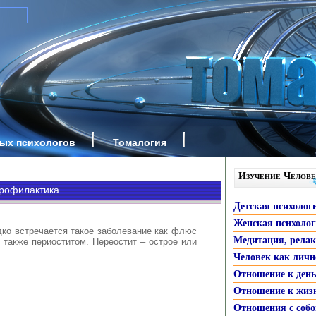
ных психологов
Томалогия
Изучение Челове
профилактика
Детская психолог
Женская психоло
ко встречается такое заболевание как флюс
Медитация, рела
 также периоститом. Переостит – острое или
Человек как личн
Отношение к ден
Отношение к жиз
Отношения с собо