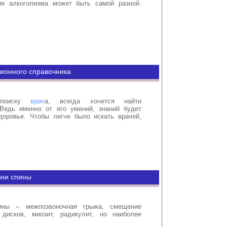
ия алкоголизма может быть самой разной.
ионного справочника
 поиску
врач
а, всегда хочется найти
Ведь именно от его умений, знаний будет
доровье. Чтобы легче было искать врачей,
зни спины
ины – межпозвоночная грыжа, смещение
 дисков, миозит, радикулит, но наиболее