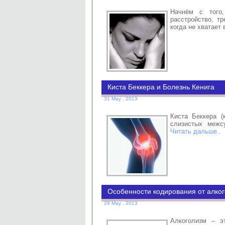
Начнём с того
расстройство, тр
когда не хватает
Киста Беккера и Болезнь Кенига
31 May , 2013
Киста Беккера (
слизистых межс
Читать дальше..
Особенности кодирования от алко
29 May , 2013
Алкоголизм – эт