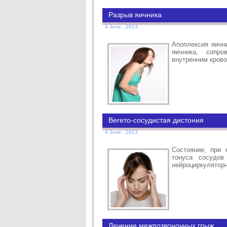
Разрыв яичника
4 June , 2013
Апоплексия яичн
яичника, сопр
внутренним кров
Вегето-сосудистая дистония
4 June , 2013
Состояние, при 
тонуса сосудов
нейроциркулятор
Лечение межпозвоночных грыж