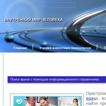
ВНУТРЕННИЙ МИР ЧЕЛОВЕКА
Главная
Учения известных психологов
Т
Поиск врача с помощью информационного справочника
Приступ
врач
а, в
найти пр