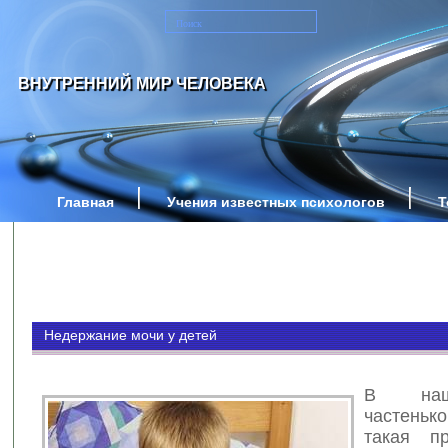
ВНУТРЕННИЙ МИР ЧЕЛОВЕКА
Главная
Учения известных психологов
Т
Недержание мочи у детей
В наш
частенько
такая пр