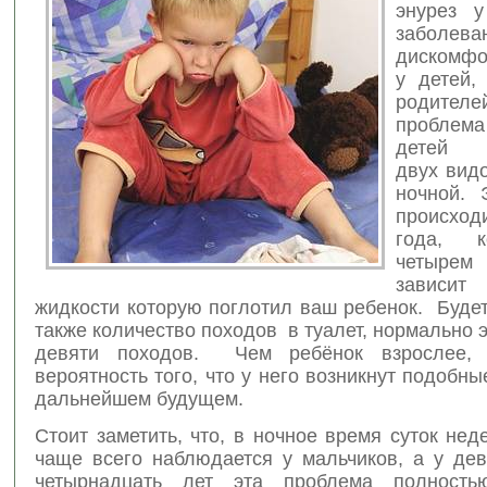
энурез у
заболева
дискомфо
у детей
родител
проблема
детей в
двух вид
ночной. 
происход
года, к
четырем
зависит
жидкости которую поглотил ваш ребенок. Буде
также количество походов в туалет, нормально э
девяти походов. Чем ребёнок взрослее,
вероятность того, что у него возникнут подобн
дальнейшем будущем.
Стоит заметить, что, в ночное время суток не
чаще всего наблюдается у мальчиков, а у дев
четырнадцать лет эта проблема полностью