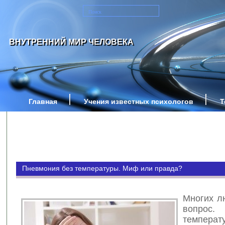
ВНУТРЕННИЙ МИР ЧЕЛОВЕКА
Главная
Учения известных психологов
Т
Пневмония без температуры. Миф или правда?
Многих л
вопрос
темпера