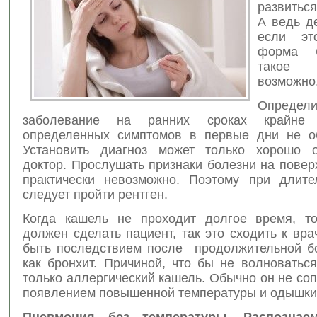
развитьс
А ведь д
если эт
форма б
такое
возможно
Определи
заболевание на ранних сроках крайне 
определенных симптомов в первые дни не о
Установить диагноз может только хорошо о
доктор. Прослушать признаки болезни на повер
практически невозможно. Поэтому при длит
следует пройти рентген.
Когда кашель не проходит долгое время, т
должен сделать пациент, так это сходить к вра
быть последствием после продолжительной бо
как бронхит. Причиной, что бы не волноватьс
только аллергический кашель. Обычно он не с
появлением повышенной температуры и одышки
Пневмония без температуры. Распознае