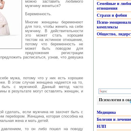
можно заставить любимого
Семейные и любо
мужчину жениться?
отношения
Беременность.
Страхи и фобии
Многие женщины беременеют
Психо-эмоционал
для того, чтобы женить на себе
комплексы
мужчину. В действительности
Общество, лидерс
это может стать хорошим
тестом на истинное отношение,
потому что беременность не
может быть поводом для
предложения регистрации
 предложить расписаться, узнав, что девушка
себе мужа, потому что у них есть хорошее
нке. В этом случае женщина надеется на то,
т быть с мужчиной. Данный метод часто
ины в результате могут оставлять женщин, и
Психология в о
ой сделать, если мужчина не захочет быть с
Медицина
им перебором. Женщина, которая способна на
Болезни и лечени
иальная жена и мать детей.
НЛП
давлением, то он либо пошел на поводу