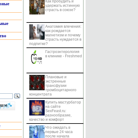
Как пробудить и
системы
вные
удержать истинную
страсть в союзе?
ьные
Анатомия влечения:
как рождается
магнетизм и почему
тво
страсть нуждается в
подпитке?
Гастроэнтерология
в клинике - Freshmed
Плановые и
экстренные
трансфузии
тромбоцитарного
концентрата
Купить мастурбатор
бщем
на сайте
SexFeast.ru:
разнообразие,
качество и комфорт
е
Что ожидать в
первые 24 часа
после начала