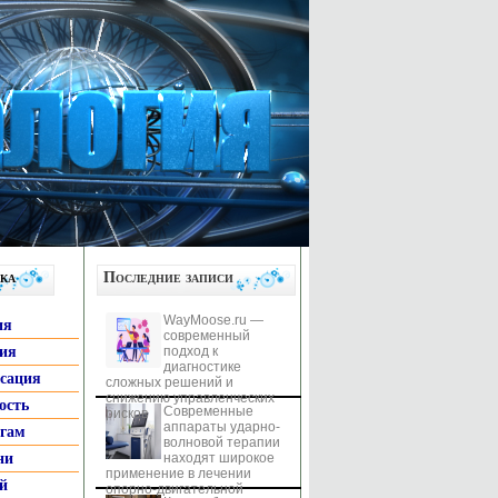
ка
Последние записи
WayMoose.ru —
ия
современный
гия
подход к
диагностике
ксация
сложных решений и
снижению управленческих
ость
Современные
рисков
аппараты ударно-
ьгам
волновой терапии
ни
находят широкое
применение в лечении
й
опорно-двигательной