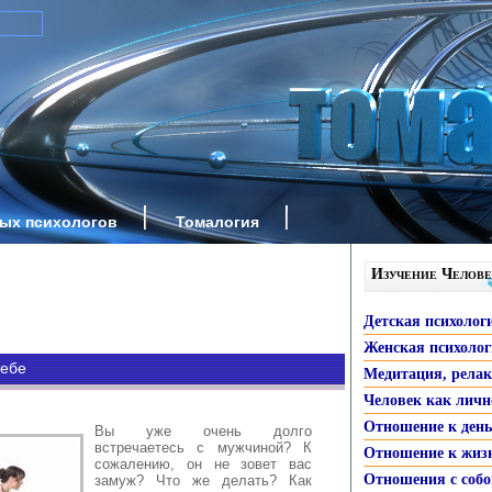
ных психологов
Томалогия
Изучение Челове
Детская психолог
Женская психоло
себе
Медитация, рела
Человек как личн
Отношение к ден
Вы уже очень долго
встречаетесь с мужчиной? К
Отношение к жиз
сожалению, он не зовет вас
Отношения с собо
замуж? Что же делать? Как