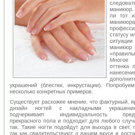
следоват
маникюр.
ли тот и
маникюра
професси
статусу и
ситуац
маникюр
«правиль
Многое 
оттенка 
нане
дополнит
украшений (блестки, инкрустации). Попробуем
несколько конкретных примеров.
Существует расхожее мнение, что фактурный, 
дизайн ногтей с накладными украшения
подчеркивает индивидуальность предст
прекрасного пола и подходит для любого случ
так. Такие ногти подойдут для выхода в свет, п
так как свидетельствуют о вашем вкусе и доста