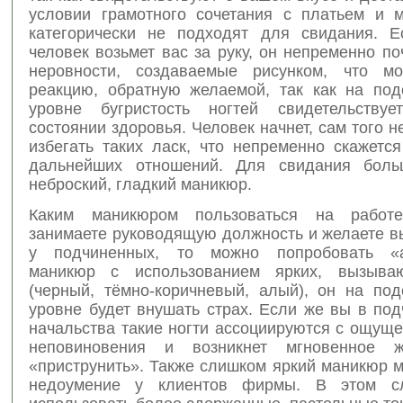
условии грамотного сочетания с платьем и 
категорически не подходят для свидания. 
человек возьмет вас за руку, он непременно по
неровности, создаваемые рисунком, что мо
реакцию, обратную желаемой, так как на под
уровне бугристость ногтей свидетельству
состоянии здоровья. Человек начнет, сам того н
избегать таких ласк, что непременно скажетс
дальнейших отношений. Для свидания боль
неброский, гладкий маникюр.
Каким маникюром пользоваться на рабо
занимаете руководящую должность и желаете в
у подчиненных, то можно попробовать «а
маникюр с использованием ярких, вызыва
(черный, тёмно-коричневый, алый), он на под
уровне будет внушать страх. Если же вы в под
начальства такие ногти ассоциируются с ощущ
неповиновения и возникнет мгновенное 
«приструнить». Также слишком яркий маникюр 
недоумение у клиентов фирмы. В этом с