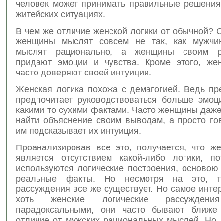
человек может принимать правильные решения
житейских ситуациях.
В чем же отличие женской логики от обычной? С
женщины мыслят совсем не так, как мужчи
мыслят рационально, а женщины своим р
придают эмоции и чувства. Кроме этого, ж
часто доверяют своей интуиции.
Женская логика похожа с демагогией. Ведь пр
предпочитает руководствоваться больше эмоц
какими-то сухими фактами. Часто женщины даж
найти объяснение своим выводам, а просто гов
им подсказывает их интуиция.
Проанализировав все это, получается, что же
является отсутствием какой-либо логики, п
используются логические построения, основою
реальные факты. Но несмотря на это, т
рассуждения все же существует. Но самое интер
хоть женские логические рассуждени
парадоксальными, они часто бывают ближе 
отличие от мужских рациональных мыслей. Но 