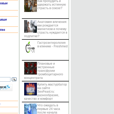
Как пробудить и
системы
вные
удержать истинную
страсть в союзе?
ьные
Анатомия влечения:
как рождается
магнетизм и почему
тво
страсть нуждается в
подпитке?
Гастроэнтерология
в клинике - Freshmed
Плановые и
экстренные
трансфузии
тромбоцитарного
концентрата
Купить мастурбатор
бщем
на сайте
SexFeast.ru:
разнообразие,
качество и комфорт
е
Что ожидать в
первые 24 часа
после начала