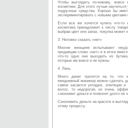
Чтобы выглядеть по-новому, вовсе 
косметики. Для этого лучше научиться
подручные средства. Хорошо бы имет
экспериментировать с новыми цветами 
Если все же хочется купить что-то 
косметика принадлежит к числу товар
выбрав цвет или запах, покупка может 
3. Неловко сказать «нет»
Многие женщине испытывают неудоб
продавцам слово «нет» и в итоге вместо
что-то одно они выходить из бутик
которые им вовсе и не нужны.
4. Лень.
Много денег тратится на то, что 
ежедневный маникюр можно сделать дом
самое касается укладки, эпиляции и
волос, то недорогая, но очень эффе
сэкономит деньги и позволит долго не 
Сэкономить деньги на красоте и выгляд
этому процессу.