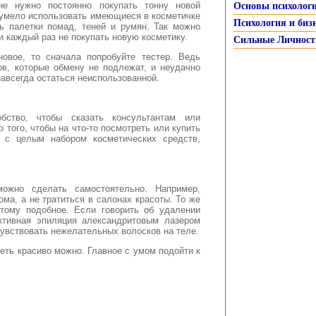
не нужно постоянно покупать тонну новой
Основы психолог
 умело использовать имеющиеся в косметичке
Психология и биз
ь палетки помад, теней и румян. Так можно
и каждый раз не покупать новую косметику.
Сильные Личност
новое, то сначала попробуйте тестер. Ведь
ов, которые обмену не подлежат, и неудачно
навсегда остаться неиспользованной.
ство, чтобы сказать консультантам или
 того, чтобы на что-то посмотреть или купить
а с целым набором косметических средств,
можно сделать самостоятельно. Например,
а, а не тратиться в салонах красоты. То же
 тому подобное. Если говорить об удалении
ктивная эпиляция александритовым лазером
чувствовать нежелательных волосков на теле.
еть красиво можно. Главное с умом подойти к