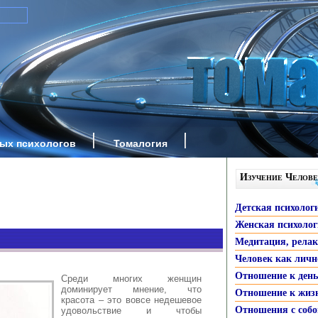
ных психологов
Томалогия
Изучение Челове
Детская психолог
Женская психоло
Медитация, рела
Человек как личн
Отношение к ден
Среди многих женщин
доминирует мнение, что
Отношение к жиз
красота – это вовсе недешевое
Отношения с собо
удовольствие и чтобы