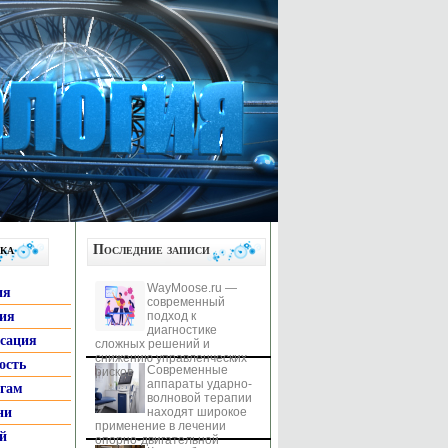
ка
Последние записи
WayMoose.ru —
ия
современный
гия
подход к
диагностике
ксация
сложных решений и
снижению управленческих
ость
Современные
рисков
аппараты ударно-
ьгам
волновой терапии
ни
находят широкое
применение в лечении
й
опорно-двигательной