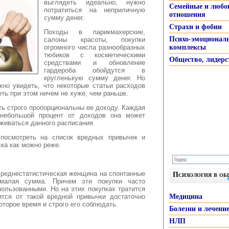
выглядеть идеально, нужно
Семейные и любо
потратиться
на неприличную
отношения
сумму денег.
Страхи и фобии
Походы в парикмахерские,
Психо-эмоционал
салоны красоты, покупки
огромного числа разнообразных
комплексы
тюбиков с косметическими
Общество, лидерс
средствами и обновление
гардероба обойдутся в
кругленькую сумму денег. Но
жно увидеть, что некоторые статьи расходов
ть при этом ничем не хуже, чем раньше.
ь строго пропорциональны ее доходу. Каждая
 небольшой процент от доходов она может
рживаться данного расписания.
 посмотреть на список вредных привычек и
ска как можно реже.
 среднестатистическая женщина на спонтанные
Психология в о
емалая сумма. Причем эти покупки часто
ользованными. Но на этих покупках тратится
ится от такой вредной привычки достаточно
Медицина
оторое время и строго его соблюдать.
Болезни и лечени
НЛП