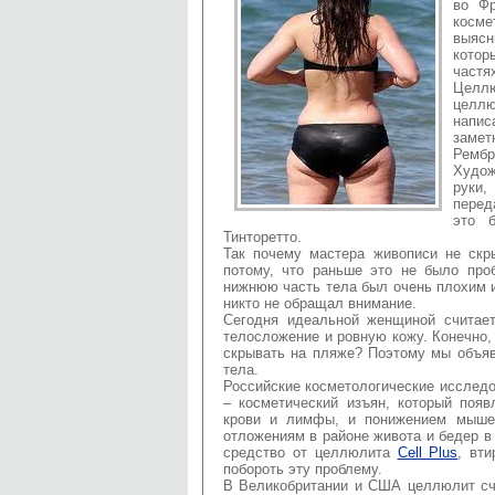
во Фр
косм
выясн
котор
частя
Целлю
целлю
напис
заме
Рембр
Худо
руки
перед
это б
Тинторетто.
Так почему мастера живописи не скр
потому, что раньше это не было про
нижнюю часть тела был очень плохим 
никто не обращал внимание.
Сегодня идеальной женщиной считает
телосложение и ровную кожу. Конечно,
скрывать на пляже? Поэтому мы объяв
тела.
Российские косметологические исслед
– косметический изъян, который появ
крови и лимфы, и понижением мышеч
отложениям в районе живота и бедер в
средство от целлюлита
Cell Plus
, вт
побороть эту проблему.
В Великобритании и США целлюлит счи