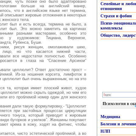
анции, чуть позже оно было адаптировано
Семейные и любо
етологами больше на английский манер,
отношения
илось, что в английском языке нет термина,
ый описывает жировые отложения в некоторых
Страхи и фобии
х женского тела.
Психо-эмоционал
лит был и есть всегда, термина не было, а
комплексы
лит был. Это можно заметить на картинах
анными разными мастерами, особенно это
Общество, лидерс
тно у художников: Тициана, Веронезе,
андта, Рубенса, Буше.
жники, рисуя женщин, омолаживали шею,
, лицо, но что касается нижней части,
авали все недостатки полностью. Особенно
росается в глаза на “Спасение Арсинои”
ывали целлюлит? Ответ достаточно прост –
блемой. Из-за ношения корсета, лимфоток в
и целлюлит был очень выраженным, но на это
ся та, которая имеет плоский живот, худое
 целлюлит можно скрыть одеждой, но чем его
или его проблемой номер один для женского
Психология в о
ования дали такую формулировку,- “Целлюлит
ляется при застойных процессах циркуляции
ного тонуса, который приводит к жировым
Медицина
 виде бугорков и узелков”. Женшины покупают
Болезни и лечени
ирают крема в кожу, ходят на фитнес, чтобы
НЛП
тается, чисто эстетической проблемой, а во