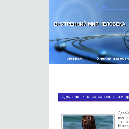
ВНУТРЕННИЙ МИР ЧЕЛОВЕКА
Главная
Учения извест
Целлюлит: что естественно, то и п
Давай
все н
так ч
Интер