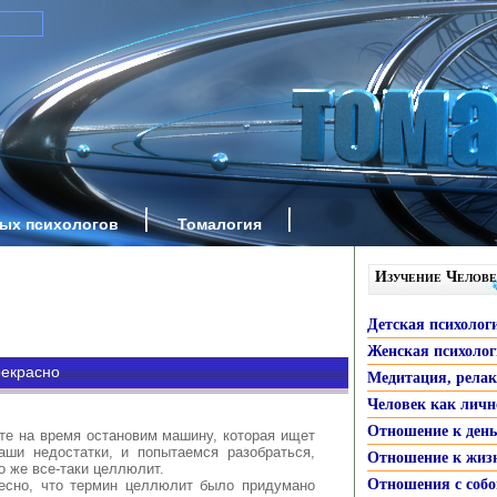
ных психологов
Томалогия
Изучение Челове
Детская психолог
Женская психоло
рекрасно
Медитация, рела
Человек как личн
Отношение к ден
те на время остановим машину, которая ищет
аши недостатки, и попытаемся разобраться,
Отношение к жиз
то же все-таки целлюлит.
Отношения с собо
есно, что термин целлюлит было придумано