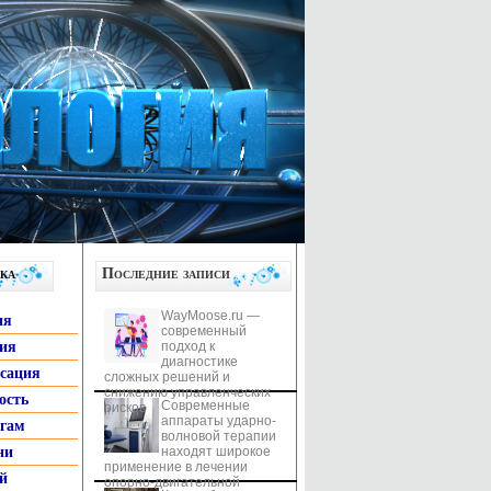
ка
Последние записи
WayMoose.ru —
ия
современный
гия
подход к
диагностике
ксация
сложных решений и
снижению управленческих
ость
Современные
рисков
аппараты ударно-
ьгам
волновой терапии
ни
находят широкое
применение в лечении
й
опорно-двигательной