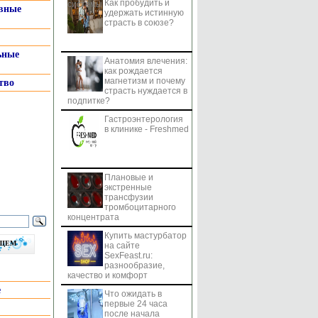
Как пробудить и
системы
вные
удержать истинную
страсть в союзе?
ьные
Анатомия влечения:
как рождается
магнетизм и почему
тво
страсть нуждается в
подпитке?
Гастроэнтерология
в клинике - Freshmed
Плановые и
экстренные
трансфузии
тромбоцитарного
концентрата
Купить мастурбатор
бщем
на сайте
SexFeast.ru:
разнообразие,
качество и комфорт
е
Что ожидать в
первые 24 часа
после начала