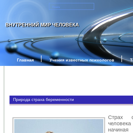
ВНУТРЕННИЙ МИР ЧЕЛОВЕКА
Главная
Учения известных психологов
Т
Природа страха беременности
Страх с
человека
начиная