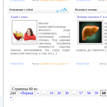
10 April 2014
Автор:
natalka
Читать далее >>
10 April 2014
Автор:
Отношения с собой
Болезни и лечение
Худей с умом
Лечение гепатита С и 
Многие
Г
представительницы
з
женского рода
к
сталкивались с
в
проблемой «зимней
Б
спячки». Под шарами
с
свитеров, пуховиков
л
появляется парочка
д
лишних килограммов. На слуху ходит
недель, до тяжелого [..
известная гипотеза, о том, что [...]
9 April 2014
Автор:
natalka
Читать далее >>
9 April 2014
Автор
Страница 60 из
244
«Первая
«
...
10
20
30
...
57
58
59
60
»