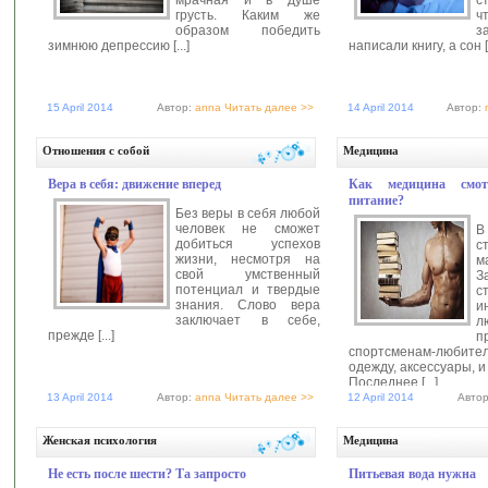
грусть. Каким же
ч
образом победить
з
зимнюю депрессию [...]
написали книгу, а сон [.
15 April 2014
Автор:
anna
Читать далее >>
14 April 2014
Автор:
Отношения с собой
Медицина
Вера в себя: движение вперед
Как медицина смот
питание?
Без веры в себя любой
человек не сможет
В
добиться успехов
с
жизни, несмотря на
м
свой умственный
З
потенциал и твердые
с
знания. Слово вера
и
заключает в себе,
л
прежде [...]
п
спортсменам-люби
одежду, аксессуары, 
Последнее [...]
13 April 2014
Автор:
anna
Читать далее >>
12 April 2014
Авто
Женская психология
Медицина
Не есть после шести? Та запросто
Питьевая вода нужна