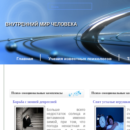
ВНУТРЕННИЙ МИР ЧЕЛОВЕКА
Главная
Учения известных психологов
Т
Психо-эмоциональные комплексы
Психо-эмоциональные к
Борьба с зимней депрессией
Спят усталые игрушки
Больше всего
У
недостаток солнца и
с
витаминов именно
м
зимой, при том, что
п
погода ненастная и
п
мрачная и в душе
с