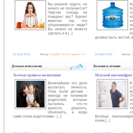
Вы решили худеть, но
К
ничего не получается?
п
Чувство голода не
с
покидает вас? Бурчит
и
животик так, что
е
оборачиваются люди?
н
Вы ничего не можете
у
сделать и в [...]
е
должна быть чистой, а 
11 April 2014
Автор:
natalka
Читать далее >>
11 April 2014
Автор:
Детская психология
Болезни и лечение
Золотые правила воспитания
Мужской пиелонефрит
Величайшее это дело
В
воспитать личность.
с
Пока были детьми -
в
никогда не понимали
Э
родителей, которые
о
пытались что-то
с
донести, доказать,
т
объяснить, а когда
с
сами стали родителями - [...]
Вообще, пиелонефри
почек [...]