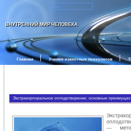
ВНУТРЕННИЙ МИР ЧЕЛОВЕКА
Главная
Учения известных психологов
Т
Экстракорпоральное оплодотворение: основные преимущест
Экстрако
оплодотв
— мето